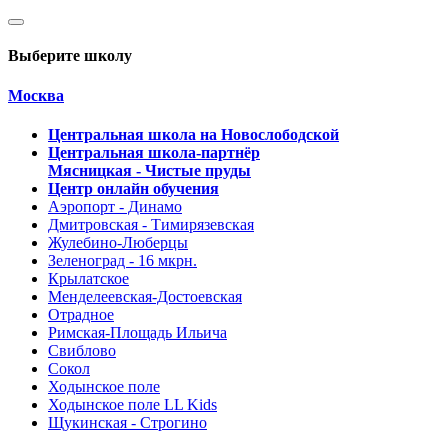
Выберите школу
Москва
Центральная школа на Новослободской
Центральная школа-партнёр
Мясницкая - Чистые пруды
Центр онлайн обучения
Аэропорт - Динамо
Дмитровская - Тимирязевская
Жулебино-Люберцы
Зеленоград - 16 мкрн.
Крылатское
Менделеевская-Достоевская
Отрадное
Римская-Площадь Ильича
Свиблово
Сокол
Ходынское поле
Ходынское поле LL Kids
Щукинская - Строгино