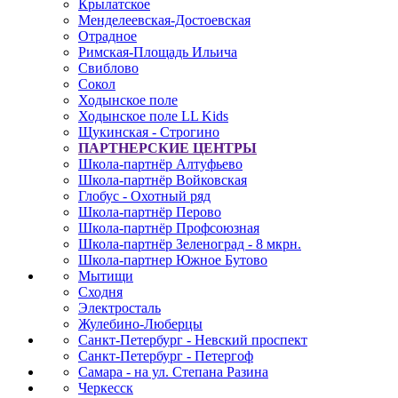
Крылатское
Менделеевская-Достоевская
Отрадное
Римская-Площадь Ильича
Свиблово
Сокол
Ходынское поле
Ходынское поле LL Kids
Щукинская - Строгино
ПАРТНЕРСКИЕ ЦЕНТРЫ
Школа-партнёр Алтуфьево
Школа-партнёр Войковская
Глобус - Охотный ряд
Школа-партнёр Перово
Школа-партнёр Профсоюзная
Школа-партнёр Зеленоград - 8 мкрн.
Школа-партнер Южное Бутово
Мытищи
Сходня
Электросталь
Жулебино-Люберцы
Санкт-Петербург - Невский проспект
Санкт-Петербург - Петергоф
Самара - на ул. Степана Разина
Черкесск