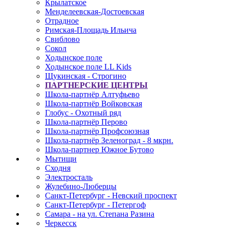
Крылатское
Менделеевская-Достоевская
Отрадное
Римская-Площадь Ильича
Свиблово
Сокол
Ходынское поле
Ходынское поле LL Kids
Щукинская - Строгино
ПАРТНЕРСКИЕ ЦЕНТРЫ
Школа-партнёр Алтуфьево
Школа-партнёр Войковская
Глобус - Охотный ряд
Школа-партнёр Перово
Школа-партнёр Профсоюзная
Школа-партнёр Зеленоград - 8 мкрн.
Школа-партнер Южное Бутово
Мытищи
Сходня
Электросталь
Жулебино-Люберцы
Санкт-Петербург - Невский проспект
Санкт-Петербург - Петергоф
Самара - на ул. Степана Разина
Черкесск