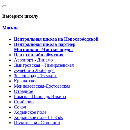
Выберите школу
Москва
Центральная школа на Новослободской
Центральная школа-партнёр
Мясницкая - Чистые пруды
Центр онлайн обучения
Аэропорт - Динамо
Дмитровская - Тимирязевская
Жулебино-Люберцы
Зеленоград - 16 мкрн.
Крылатское
Менделеевская-Достоевская
Отрадное
Римская-Площадь Ильича
Свиблово
Сокол
Ходынское поле
Ходынское поле LL Kids
Щукинская - Строгино