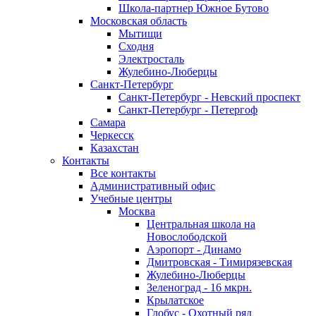
Школа-партнер Южное Бутово
Московская область
Мытищи
Сходня
Электросталь
Жулебино-Люберцы
Санкт-Петербург
Санкт-Петербург - Невский проспект
Санкт-Петербург - Петергоф
Самара
Черкесск
Казахстан
Контакты
Все контакты
Административный офис
Учебные центры
Москва
Центральная школа на
Новослободской
Аэропорт - Динамо
Дмитровская - Тимирязевская
Жулебино-Люберцы
Зеленоград - 16 мкрн.
Крылатское
Глобус - Охотный ряд