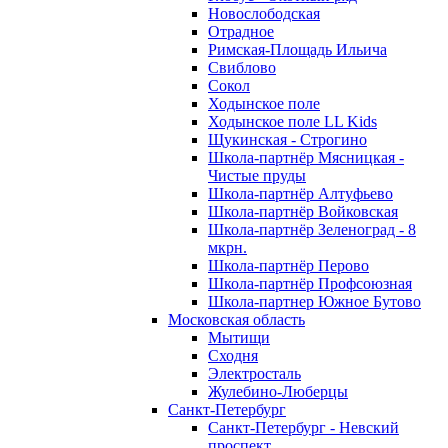
Новослободская
Отрадное
Римская-Площадь Ильича
Свиблово
Сокол
Ходынское поле
Ходынское поле LL Kids
Щукинская - Строгино
Школа-партнёр Мясницкая -
Чистые пруды
Школа-партнёр Алтуфьево
Школа-партнёр Войковская
Школа-партнёр Зеленоград - 8
мкрн.
Школа-партнёр Перово
Школа-партнёр Профсоюзная
Школа-партнер Южное Бутово
Московская область
Мытищи
Сходня
Электросталь
Жулебино-Люберцы
Санкт-Петербург
Санкт-Петербург - Невский
проспект