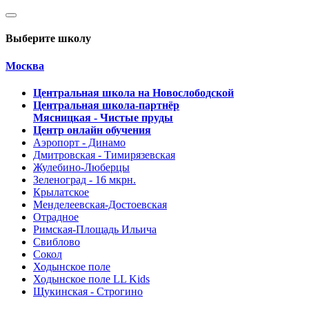
Выберите школу
Москва
Центральная школа на Новослободской
Центральная школа-партнёр
Мясницкая - Чистые пруды
Центр онлайн обучения
Аэропорт - Динамо
Дмитровская - Тимирязевская
Жулебино-Люберцы
Зеленоград - 16 мкрн.
Крылатское
Менделеевская-Достоевская
Отрадное
Римская-Площадь Ильича
Свиблово
Сокол
Ходынское поле
Ходынское поле LL Kids
Щукинская - Строгино