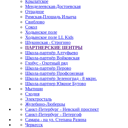
Крылатское
Менделеевская-Достоевская
Отрадное
Римская-Площадь Ильича
Свиблово
Сокол
Ходынское поле
Ходынское поле LL Kids
Щукинская - Строгино
ПАРТНЕРСКИЕ ЦЕНТРЫ
Школа-партнёр Алтуфьево
Школа-партнёр Войковская
Глобус - Охотный ряд
Школа-партнёр Перово
Школа-партнёр Профсоюзная
Школа-партнёр Зеленоград - 8 мкрн.
Школа-партнер Южное Бутово
Мытищи
Сходня
Электросталь
Жулебино-Люберцы
Санкт-Петербург - Невский проспект
Санкт-Петербург - Петергоф
Самара - на ул. Степана Разина
Черкесск