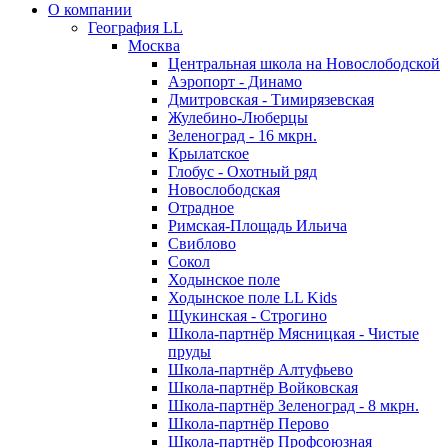
О компании
География LL
Москва
Центральная школа на Новослободской
Аэропорт - Динамо
Дмитровская - Тимирязевская
Жулебино-Люберцы
Зеленоград - 16 мкрн.
Крылатское
Глобус - Охотный ряд
Новослободская
Отрадное
Римская-Площадь Ильича
Свиблово
Сокол
Ходынское поле
Ходынское поле LL Kids
Щукинская - Строгино
Школа-партнёр Мясницкая - Чистые
пруды
Школа-партнёр Алтуфьево
Школа-партнёр Войковская
Школа-партнёр Зеленоград - 8 мкрн.
Школа-партнёр Перово
Школа-партнёр Профсоюзная