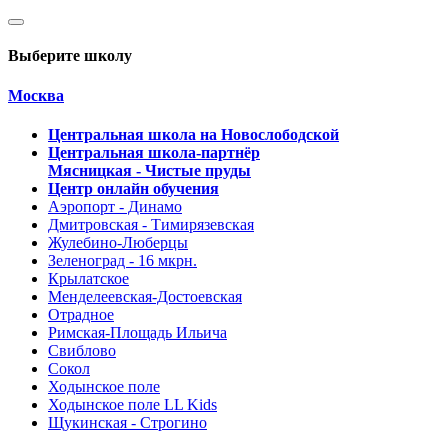
Выберите школу
Москва
Центральная школа на Новослободской
Центральная школа-партнёр
Мясницкая - Чистые пруды
Центр онлайн обучения
Аэропорт - Динамо
Дмитровская - Тимирязевская
Жулебино-Люберцы
Зеленоград - 16 мкрн.
Крылатское
Менделеевская-Достоевская
Отрадное
Римская-Площадь Ильича
Свиблово
Сокол
Ходынское поле
Ходынское поле LL Kids
Щукинская - Строгино