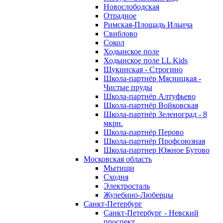
Новослободская
Отрадное
Римская-Площадь Ильича
Свиблово
Сокол
Ходынское поле
Ходынское поле LL Kids
Щукинская - Строгино
Школа-партнёр Мясницкая -
Чистые пруды
Школа-партнёр Алтуфьево
Школа-партнёр Войковская
Школа-партнёр Зеленоград - 8
мкрн.
Школа-партнёр Перово
Школа-партнёр Профсоюзная
Школа-партнер Южное Бутово
Московская область
Мытищи
Сходня
Электросталь
Жулебино-Люберцы
Санкт-Петербург
Санкт-Петербург - Невский
проспект