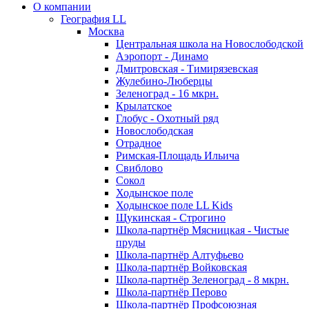
О компании
География LL
Москва
Центральная школа на Новослободской
Аэропорт - Динамо
Дмитровская - Тимирязевская
Жулебино-Люберцы
Зеленоград - 16 мкрн.
Крылатское
Глобус - Охотный ряд
Новослободская
Отрадное
Римская-Площадь Ильича
Свиблово
Сокол
Ходынское поле
Ходынское поле LL Kids
Щукинская - Строгино
Школа-партнёр Мясницкая - Чистые
пруды
Школа-партнёр Алтуфьево
Школа-партнёр Войковская
Школа-партнёр Зеленоград - 8 мкрн.
Школа-партнёр Перово
Школа-партнёр Профсоюзная