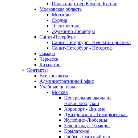
Школа-партнер Южное Бутово
Московская область
Мытищи
Сходня
Электросталь
Жулебино-Люберцы
Санкт-Петербург
Санкт-Петербург - Невский проспект
Санкт-Петербург - Петергоф
Самара
Черкесск
Казахстан
Контакты
Все контакты
Административный офис
Учебные центры
Москва
Центральная школа на
Новослободской
Аэропорт - Динамо
Дмитровская - Тимирязевская
Жулебино-Люберцы
Зеленоград - 16 мкрн.
Крылатское
Глобус - Охотный ряд