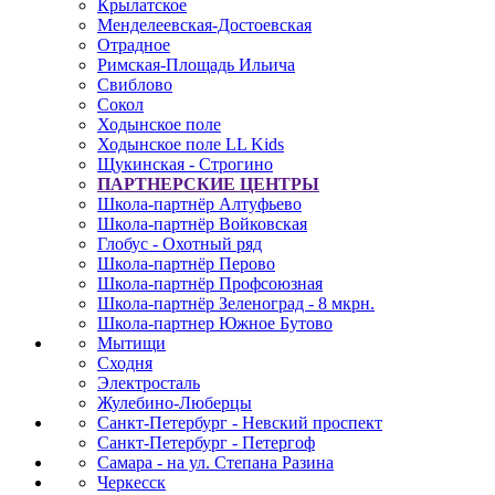
Крылатское
Менделеевская-Достоевская
Отрадное
Римская-Площадь Ильича
Свиблово
Сокол
Ходынское поле
Ходынское поле LL Kids
Щукинская - Строгино
ПАРТНЕРСКИЕ ЦЕНТРЫ
Школа-партнёр Алтуфьево
Школа-партнёр Войковская
Глобус - Охотный ряд
Школа-партнёр Перово
Школа-партнёр Профсоюзная
Школа-партнёр Зеленоград - 8 мкрн.
Школа-партнер Южное Бутово
Мытищи
Сходня
Электросталь
Жулебино-Люберцы
Санкт-Петербург - Невский проспект
Санкт-Петербург - Петергоф
Самара - на ул. Степана Разина
Черкесск