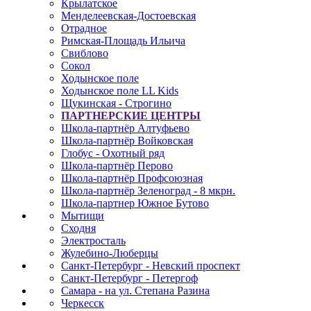
Крылатское
Менделеевская-Достоевская
Отрадное
Римская-Площадь Ильича
Свиблово
Сокол
Ходынское поле
Ходынское поле LL Kids
Щукинская - Строгино
ПАРТНЕРСКИЕ ЦЕНТРЫ
Школа-партнёр Алтуфьево
Школа-партнёр Войковская
Глобус - Охотный ряд
Школа-партнёр Перово
Школа-партнёр Профсоюзная
Школа-партнёр Зеленоград - 8 мкрн.
Школа-партнер Южное Бутово
Мытищи
Сходня
Электросталь
Жулебино-Люберцы
Санкт-Петербург - Невский проспект
Санкт-Петербург - Петергоф
Самара - на ул. Степана Разина
Черкесск