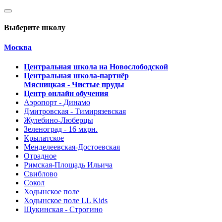
Выберите школу
Москва
Центральная школа на Новослободской
Центральная школа-партнёр
Мясницкая - Чистые пруды
Центр онлайн обучения
Аэропорт - Динамо
Дмитровская - Тимирязевская
Жулебино-Люберцы
Зеленоград - 16 мкрн.
Крылатское
Менделеевская-Достоевская
Отрадное
Римская-Площадь Ильича
Свиблово
Сокол
Ходынское поле
Ходынское поле LL Kids
Щукинская - Строгино