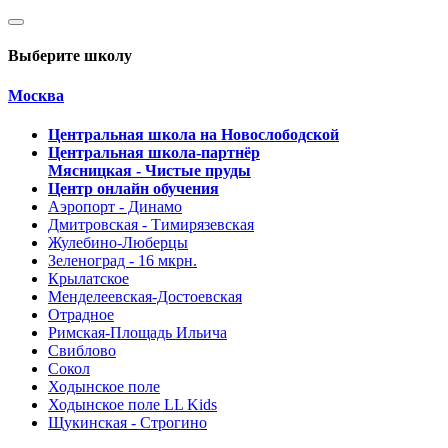
Выберите школу
Москва
Центральная школа на Новослободской
Центральная школа-партнёр
Мясницкая - Чистые пруды
Центр онлайн обучения
Аэропорт - Динамо
Дмитровская - Тимирязевская
Жулебино-Люберцы
Зеленоград - 16 мкрн.
Крылатское
Менделеевская-Достоевская
Отрадное
Римская-Площадь Ильича
Свиблово
Сокол
Ходынское поле
Ходынское поле LL Kids
Щукинская - Строгино