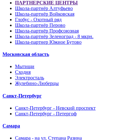
ПАРТНЕРСКИЕ ЦЕНТРЫ
Школа-партнёр Алтуфьево
Школа-партнёр Войковская
Глобус - Охотный ряд
Школа-партнёр Перово
Школа-партнёр Профсоюзная
Школа-партнёр Зеленоград - 8 мкрн.
Школа-партнер Южное Бутово
Московская область
Мытищи
Сходня
Электросталь
Жулебино-Люберцы
Санкт-Петербург
Санкт-Петербург - Невский проспект
Санкт-Петербург - Петергоф
Самара
Самара - на ул. Степана Разина