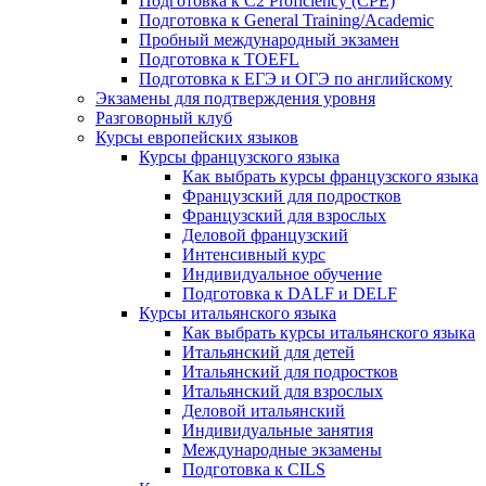
Подготовка к C2 Proficiency (CPE)
Подготовка к General Training/Academic
Пробный международный экзамен
Подготовка к TOEFL
Подготовка к ЕГЭ и ОГЭ по английскому
Экзамены для подтверждения уровня
Разговорный клуб
Курсы европейских языков
Курсы французского языка
Как выбрать курсы французского языка
Французский для подростков
Французский для взрослых
Деловой французский
Интенсивный курс
Индивидуальное обучение
Подготовка к DALF и DELF
Курсы итальянского языка
Как выбрать курсы итальянского языка
Итальянский для детей
Итальянский для подростков
Итальянский для взрослых
Деловой итальянский
Индивидуальные занятия
Международные экзамены
Подготовка к CILS