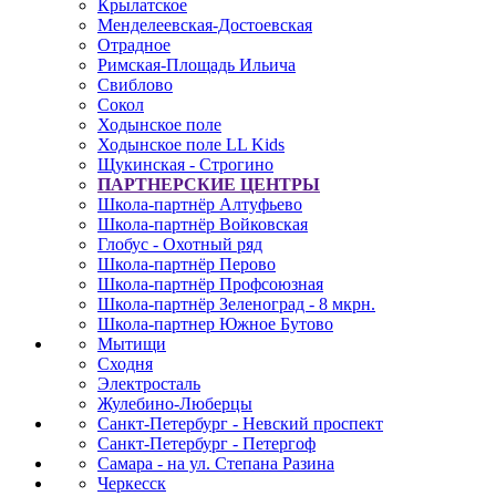
Крылатское
Менделеевская-Достоевская
Отрадное
Римская-Площадь Ильича
Свиблово
Сокол
Ходынское поле
Ходынское поле LL Kids
Щукинская - Строгино
ПАРТНЕРСКИЕ ЦЕНТРЫ
Школа-партнёр Алтуфьево
Школа-партнёр Войковская
Глобус - Охотный ряд
Школа-партнёр Перово
Школа-партнёр Профсоюзная
Школа-партнёр Зеленоград - 8 мкрн.
Школа-партнер Южное Бутово
Мытищи
Сходня
Электросталь
Жулебино-Люберцы
Санкт-Петербург - Невский проспект
Санкт-Петербург - Петергоф
Самара - на ул. Степана Разина
Черкесск