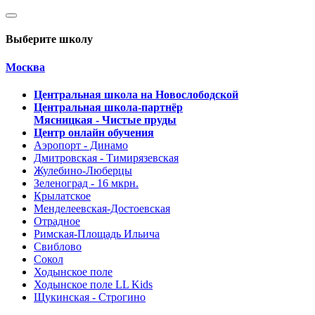
Выберите школу
Москва
Центральная школа на Новослободской
Центральная школа-партнёр
Мясницкая - Чистые пруды
Центр онлайн обучения
Аэропорт - Динамо
Дмитровская - Тимирязевская
Жулебино-Люберцы
Зеленоград - 16 мкрн.
Крылатское
Менделеевская-Достоевская
Отрадное
Римская-Площадь Ильича
Свиблово
Сокол
Ходынское поле
Ходынское поле LL Kids
Щукинская - Строгино