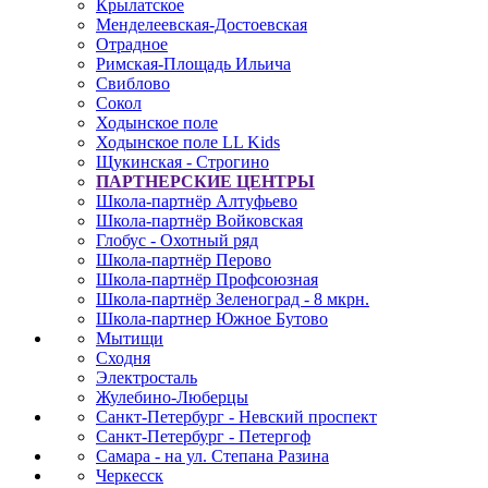
Крылатское
Менделеевская-Достоевская
Отрадное
Римская-Площадь Ильича
Свиблово
Сокол
Ходынское поле
Ходынское поле LL Kids
Щукинская - Строгино
ПАРТНЕРСКИЕ ЦЕНТРЫ
Школа-партнёр Алтуфьево
Школа-партнёр Войковская
Глобус - Охотный ряд
Школа-партнёр Перово
Школа-партнёр Профсоюзная
Школа-партнёр Зеленоград - 8 мкрн.
Школа-партнер Южное Бутово
Мытищи
Сходня
Электросталь
Жулебино-Люберцы
Санкт-Петербург - Невский проспект
Санкт-Петербург - Петергоф
Самара - на ул. Степана Разина
Черкесск