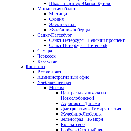
Школа-партнер Южное Бутово
Московская область
Мытищи
Сходня
Электросталь
Жулебино-Люберцы
Санкт-Петербург
Санкт-Петербург - Невский проспект
Санкт-Петербург - Петергоф
Самара
Черкесск
Казахстан
Контакты
Все контакты
Административный офис
Учебные центры
Москва
Центральная школа на
Новослободской
Аэропорт - Динамо
Дмитровская - Тимирязевская
Жулебино-Люберцы
Зеленоград - 16 мкрн.
Крылатское
Глобус - Охотный ряд