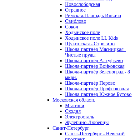
Новослободская
Отрадное
Римская-Площадь Ильича
Свиблово
Сокол
Ходынское поле
Ходынское поле LL Kids
Щукинская - Строгино
Школа-партнёр Мясницкая -
Чистые пруды
Школа-партнёр Алтуфьево
Школа-партнёр Войковская
Школа-партнёр Зеленоград - 8
мкрн.
Школа-партнёр Перово
Школа-партнёр Профсоюзная
Школа-партнер Южное Бутово
Московская область
Мытищи
Сходня
Электросталь
Жулебино-Люберцы
Санкт-Петербург
Санкт-Петербург - Невский
проспект