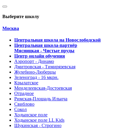
Выберите школу
Москва
Центральная школа на Новослободской
Центральная школа-партнёр
Мясницкая - Чистые пруды
Центр онлайн обучения
Аэропорт - Динамо
Дмитровская - Тимирязевская
Жулебино-Люберцы
Зеленоград - 16 мкрн.
Крылатское
Менделеевская-Достоевская
Отрадное
Римская-Площадь Ильича
Свиблово
Сокол
Ходынское поле
Ходынское поле LL Kids
Щукинская - Строгино