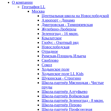
О компании
География LL
Москва
Центральная школа на Новослободской
Аэропорт - Динамо
Дмитровская - Тимирязевская
Жулебино-Люберцы
Зеленоград - 16 мкрн.
Крылатское
Глобус - Охотный ряд
Новослободская
Отрадное
Римская-Площадь Ильича
Свиблово
Сокол
Ходынское поле
Ходынское поле LL Kids
Щукинская - Строгино
Школа-партнёр Мясницкая - Чистые
пруды
Школа-партнёр Алтуфьево
Школа-партнёр Войковская
Школа-партнёр Зеленоград - 8 мкрн.
Школа-партнёр Перово
Школа-партнёр Профсоюзная