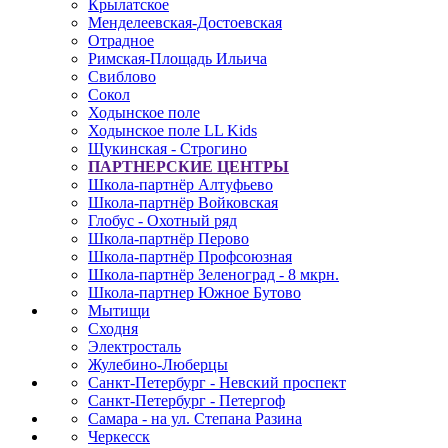
Крылатское
Менделеевская-Достоевская
Отрадное
Римская-Площадь Ильича
Свиблово
Сокол
Ходынское поле
Ходынское поле LL Kids
Щукинская - Строгино
ПАРТНЕРСКИЕ ЦЕНТРЫ
Школа-партнёр Алтуфьево
Школа-партнёр Войковская
Глобус - Охотный ряд
Школа-партнёр Перово
Школа-партнёр Профсоюзная
Школа-партнёр Зеленоград - 8 мкрн.
Школа-партнер Южное Бутово
Мытищи
Сходня
Электросталь
Жулебино-Люберцы
Санкт-Петербург - Невский проспект
Санкт-Петербург - Петергоф
Самара - на ул. Степана Разина
Черкесск