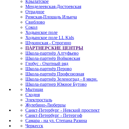
Крылатское
Менделеевская-Достоевская
Отрадное
Римская-Площадь Ильича
Свиблово
Сокол
Ходынское поле
Ходынское поле LL Kids
Щукинская - Строгино
ПАРТНЕРСКИЕ ЦЕНТРЫ
Школа-партнёр Алтуфьево
Школа-партнёр Войковская
Глобус - Охотный ряд
Школа-партнёр Перово
Школа-партнёр Профсоюзная
Школа-партнёр Зеленоград - 8 мкрн.
Школа-партнер Южное Бутово
Мытищи
Сходня
Электросталь
Жулебино-Люберцы
Санкт-Петербург - Невский проспект
Санкт-Петербург - Петергоф
Самара - на ул. Степана Разина
Черкесск