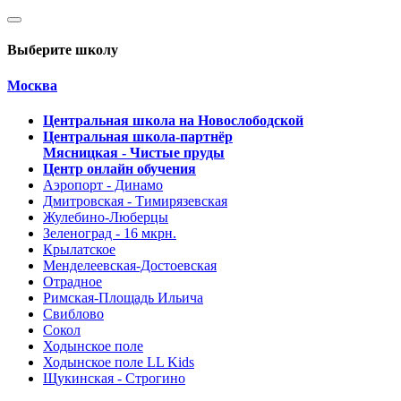
Выберите школу
Москва
Центральная школа на Новослободской
Центральная школа-партнёр
Мясницкая - Чистые пруды
Центр онлайн обучения
Аэропорт - Динамо
Дмитровская - Тимирязевская
Жулебино-Люберцы
Зеленоград - 16 мкрн.
Крылатское
Менделеевская-Достоевская
Отрадное
Римская-Площадь Ильича
Свиблово
Сокол
Ходынское поле
Ходынское поле LL Kids
Щукинская - Строгино