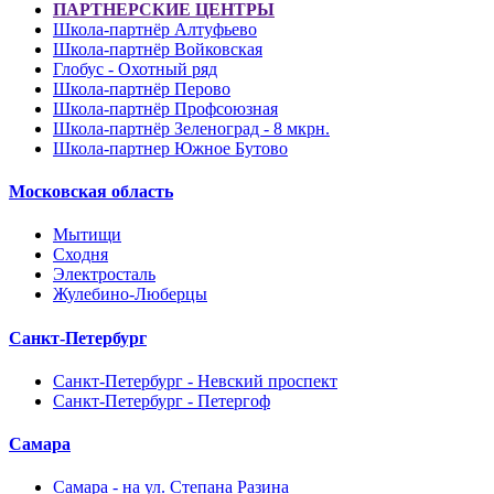
ПАРТНЕРСКИЕ ЦЕНТРЫ
Школа-партнёр Алтуфьево
Школа-партнёр Войковская
Глобус - Охотный ряд
Школа-партнёр Перово
Школа-партнёр Профсоюзная
Школа-партнёр Зеленоград - 8 мкрн.
Школа-партнер Южное Бутово
Московская область
Мытищи
Сходня
Электросталь
Жулебино-Люберцы
Санкт-Петербург
Санкт-Петербург - Невский проспект
Санкт-Петербург - Петергоф
Самара
Самара - на ул. Степана Разина