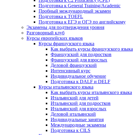
Подготовка к C2 Proficiency (CPE)
Подготовка к General Training/Academic
Пробный международный экзамен
Подготовка к TOEFL
Подготовка к ЕГЭ и ОГЭ по английскому
Экзамены для подтверждения уровня
Разговорный клуб
Курсы европейских языков
Курсы французского языка
Как выбрать курсы французского языка
Французский для подростков
Французский для взрослых
Деловой французский
Интенсивный курс
Индивидуальное обучение
Подготовка к DALF и DELF
Курсы итальянского языка
Как выбрать курсы итальянского языка
Итальянский для детей
Итальянский для подростков
Итальянский для взрослых
Деловой итальянский
Индивидуальные занятия
Международные экзамены
Подготовка к CILS