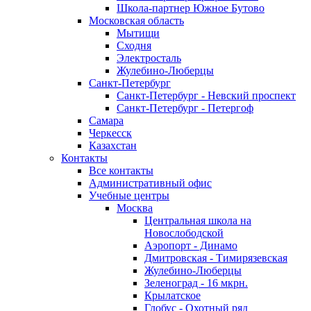
Школа-партнер Южное Бутово
Московская область
Мытищи
Сходня
Электросталь
Жулебино-Люберцы
Санкт-Петербург
Санкт-Петербург - Невский проспект
Санкт-Петербург - Петергоф
Самара
Черкесск
Казахстан
Контакты
Все контакты
Административный офис
Учебные центры
Москва
Центральная школа на
Новослободской
Аэропорт - Динамо
Дмитровская - Тимирязевская
Жулебино-Люберцы
Зеленоград - 16 мкрн.
Крылатское
Глобус - Охотный ряд