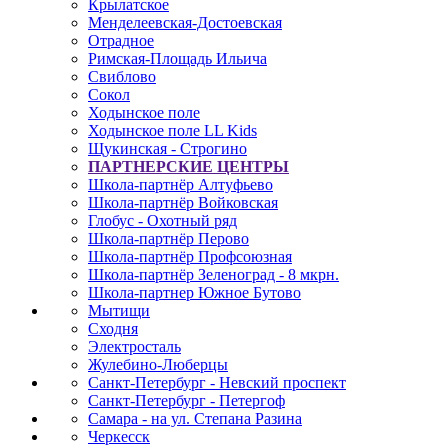
Крылатское
Менделеевская-Достоевская
Отрадное
Римская-Площадь Ильича
Свиблово
Сокол
Ходынское поле
Ходынское поле LL Kids
Щукинская - Строгино
ПАРТНЕРСКИЕ ЦЕНТРЫ
Школа-партнёр Алтуфьево
Школа-партнёр Войковская
Глобус - Охотный ряд
Школа-партнёр Перово
Школа-партнёр Профсоюзная
Школа-партнёр Зеленоград - 8 мкрн.
Школа-партнер Южное Бутово
Мытищи
Сходня
Электросталь
Жулебино-Люберцы
Санкт-Петербург - Невский проспект
Санкт-Петербург - Петергоф
Самара - на ул. Степана Разина
Черкесск