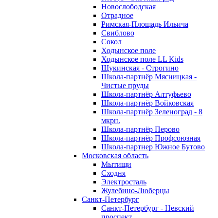
Новослободская
Отрадное
Римская-Площадь Ильича
Свиблово
Сокол
Ходынское поле
Ходынское поле LL Kids
Щукинская - Строгино
Школа-партнёр Мясницкая -
Чистые пруды
Школа-партнёр Алтуфьево
Школа-партнёр Войковская
Школа-партнёр Зеленоград - 8
мкрн.
Школа-партнёр Перово
Школа-партнёр Профсоюзная
Школа-партнер Южное Бутово
Московская область
Мытищи
Сходня
Электросталь
Жулебино-Люберцы
Санкт-Петербург
Санкт-Петербург - Невский
проспект