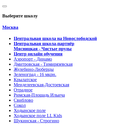
Выберите школу
Москва
Центральная школа на Новослободской
Центральная школа-партнёр
Мясницкая - Чистые пруды
Центр онлайн обучения
Аэропорт - Динамо
Дмитровская - Тимирязевская
Жулебино-Люберцы
Зеленоград - 16 мкрн.
Крылатское
Менделеевская-Достоевская
Отрадное
Римская-Площадь Ильича
Свиблово
Сокол
Ходынское поле
Ходынское поле LL Kids
Щукинская - Строгино