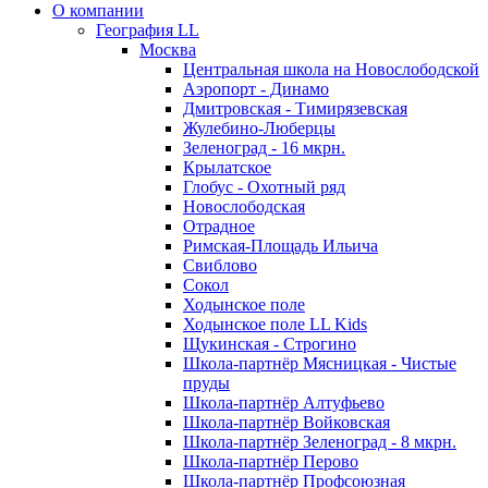
О компании
География LL
Москва
Центральная школа на Новослободской
Аэропорт - Динамо
Дмитровская - Тимирязевская
Жулебино-Люберцы
Зеленоград - 16 мкрн.
Крылатское
Глобус - Охотный ряд
Новослободская
Отрадное
Римская-Площадь Ильича
Свиблово
Сокол
Ходынское поле
Ходынское поле LL Kids
Щукинская - Строгино
Школа-партнёр Мясницкая - Чистые
пруды
Школа-партнёр Алтуфьево
Школа-партнёр Войковская
Школа-партнёр Зеленоград - 8 мкрн.
Школа-партнёр Перово
Школа-партнёр Профсоюзная