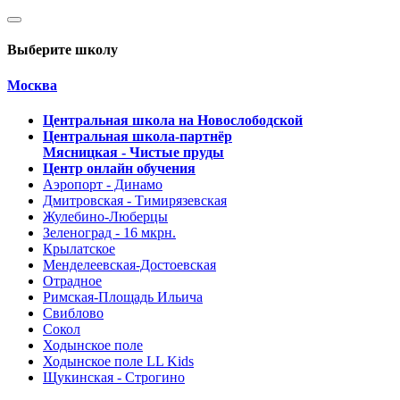
Выберите школу
Москва
Центральная школа на Новослободской
Центральная школа-партнёр
Мясницкая - Чистые пруды
Центр онлайн обучения
Аэропорт - Динамо
Дмитровская - Тимирязевская
Жулебино-Люберцы
Зеленоград - 16 мкрн.
Крылатское
Менделеевская-Достоевская
Отрадное
Римская-Площадь Ильича
Свиблово
Сокол
Ходынское поле
Ходынское поле LL Kids
Щукинская - Строгино