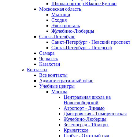
Школа-партнер Южное Бутово
Московская область
Мытищи
Сходня
Электросталь
Жулебино-Люберцы
Санкт-Петербург
Санкт-Петербург - Невский проспект
Санкт-Петербург - Петергоф
Самара
Черкесск
Казахстан
Контакты
Все контакты
Административный офис
Учебные центры
Москва
Центральная школа на
Новослободской
Аэропорт - Динамо
Дмитровская - Тимирязевская
Жулебино-Люберцы
Зеленоград - 16 мкрн.
Крылатское
Глобус - Охотный ряд