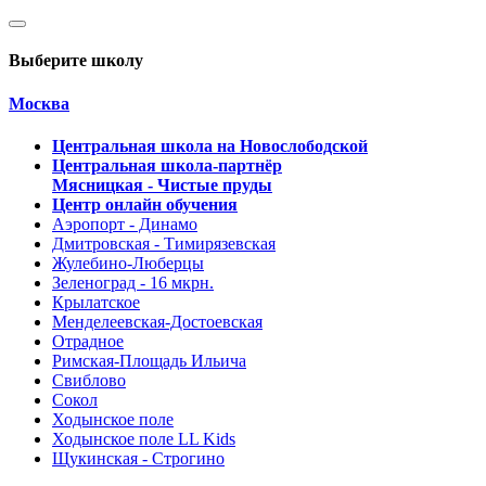
Выберите школу
Москва
Центральная школа на Новослободской
Центральная школа-партнёр
Мясницкая - Чистые пруды
Центр онлайн обучения
Аэропорт - Динамо
Дмитровская - Тимирязевская
Жулебино-Люберцы
Зеленоград - 16 мкрн.
Крылатское
Менделеевская-Достоевская
Отрадное
Римская-Площадь Ильича
Свиблово
Сокол
Ходынское поле
Ходынское поле LL Kids
Щукинская - Строгино