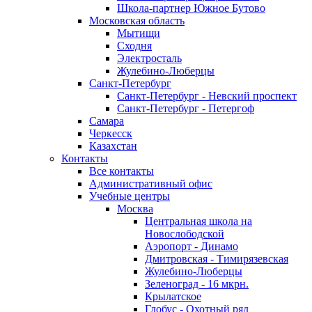
Школа-партнер Южное Бутово
Московская область
Мытищи
Сходня
Электросталь
Жулебино-Люберцы
Санкт-Петербург
Санкт-Петербург - Невский проспект
Санкт-Петербург - Петергоф
Самара
Черкесск
Казахстан
Контакты
Все контакты
Административный офис
Учебные центры
Москва
Центральная школа на
Новослободской
Аэропорт - Динамо
Дмитровская - Тимирязевская
Жулебино-Люберцы
Зеленоград - 16 мкрн.
Крылатское
Глобус - Охотный ряд