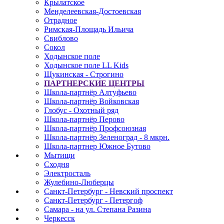
Крылатское
Менделеевская-Достоевская
Отрадное
Римская-Площадь Ильича
Свиблово
Сокол
Ходынское поле
Ходынское поле LL Kids
Щукинская - Строгино
ПАРТНЕРСКИЕ ЦЕНТРЫ
Школа-партнёр Алтуфьево
Школа-партнёр Войковская
Глобус - Охотный ряд
Школа-партнёр Перово
Школа-партнёр Профсоюзная
Школа-партнёр Зеленоград - 8 мкрн.
Школа-партнер Южное Бутово
Мытищи
Сходня
Электросталь
Жулебино-Люберцы
Санкт-Петербург - Невский проспект
Санкт-Петербург - Петергоф
Самара - на ул. Степана Разина
Черкесск