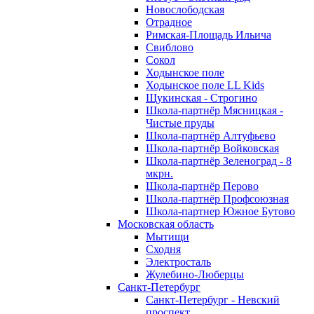
Новослободская
Отрадное
Римская-Площадь Ильича
Свиблово
Сокол
Ходынское поле
Ходынское поле LL Kids
Щукинская - Строгино
Школа-партнёр Мясницкая -
Чистые пруды
Школа-партнёр Алтуфьево
Школа-партнёр Войковская
Школа-партнёр Зеленоград - 8
мкрн.
Школа-партнёр Перово
Школа-партнёр Профсоюзная
Школа-партнер Южное Бутово
Московская область
Мытищи
Сходня
Электросталь
Жулебино-Люберцы
Санкт-Петербург
Санкт-Петербург - Невский
проспект