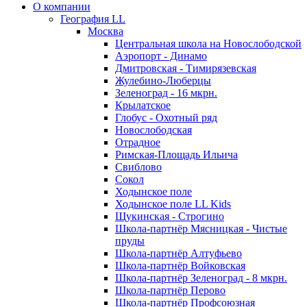
О компании
География LL
Москва
Центральная школа на Новослободской
Аэропорт - Динамо
Дмитровская - Тимирязевская
Жулебино-Люберцы
Зеленоград - 16 мкрн.
Крылатское
Глобус - Охотный ряд
Новослободская
Отрадное
Римская-Площадь Ильича
Свиблово
Сокол
Ходынское поле
Ходынское поле LL Kids
Щукинская - Строгино
Школа-партнёр Мясницкая - Чистые
пруды
Школа-партнёр Алтуфьево
Школа-партнёр Войковская
Школа-партнёр Зеленоград - 8 мкрн.
Школа-партнёр Перово
Школа-партнёр Профсоюзная