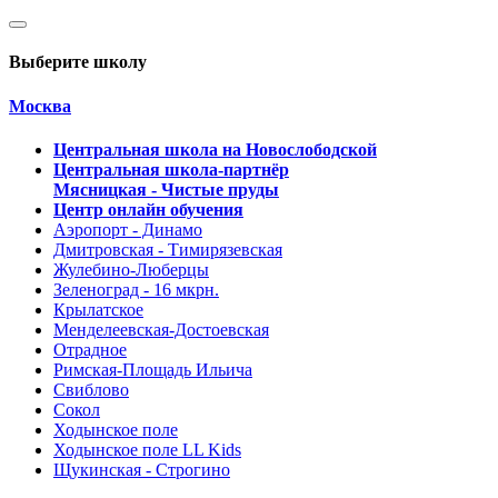
Выберите школу
Москва
Центральная школа на Новослободской
Центральная школа-партнёр
Мясницкая - Чистые пруды
Центр онлайн обучения
Аэропорт - Динамо
Дмитровская - Тимирязевская
Жулебино-Люберцы
Зеленоград - 16 мкрн.
Крылатское
Менделеевская-Достоевская
Отрадное
Римская-Площадь Ильича
Свиблово
Сокол
Ходынское поле
Ходынское поле LL Kids
Щукинская - Строгино