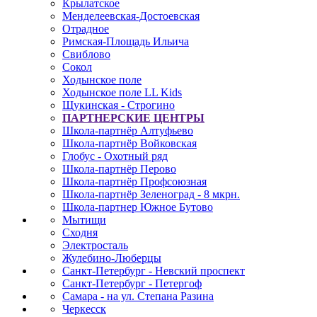
Крылатское
Менделеевская-Достоевская
Отрадное
Римская-Площадь Ильича
Свиблово
Сокол
Ходынское поле
Ходынское поле LL Kids
Щукинская - Строгино
ПАРТНЕРСКИЕ ЦЕНТРЫ
Школа-партнёр Алтуфьево
Школа-партнёр Войковская
Глобус - Охотный ряд
Школа-партнёр Перово
Школа-партнёр Профсоюзная
Школа-партнёр Зеленоград - 8 мкрн.
Школа-партнер Южное Бутово
Мытищи
Сходня
Электросталь
Жулебино-Люберцы
Санкт-Петербург - Невский проспект
Санкт-Петербург - Петергоф
Самара - на ул. Степана Разина
Черкесск