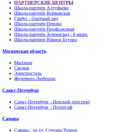
ПАРТНЕРСКИЕ ЦЕНТРЫ
Школа-партнёр Алтуфьево
Школа-партнёр Войковская
Глобус - Охотный ряд
Школа-партнёр Перово
Школа-партнёр Профсоюзная
Школа-партнёр Зеленоград - 8 мкрн.
Школа-партнер Южное Бутово
Московская область
Мытищи
Сходня
Электросталь
Жулебино-Люберцы
Санкт-Петербург
Санкт-Петербург - Невский проспект
Санкт-Петербург - Петергоф
Самара
Самара - на ул. Степана Разина