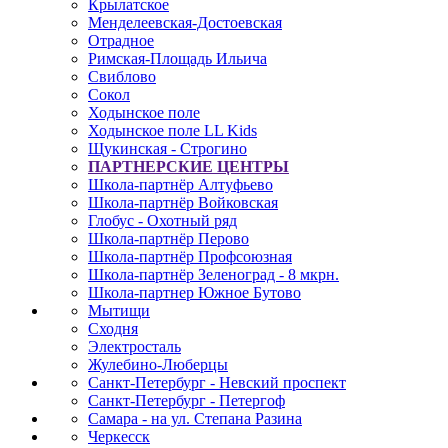
Крылатское
Менделеевская-Достоевская
Отрадное
Римская-Площадь Ильича
Свиблово
Сокол
Ходынское поле
Ходынское поле LL Kids
Щукинская - Строгино
ПАРТНЕРСКИЕ ЦЕНТРЫ
Школа-партнёр Алтуфьево
Школа-партнёр Войковская
Глобус - Охотный ряд
Школа-партнёр Перово
Школа-партнёр Профсоюзная
Школа-партнёр Зеленоград - 8 мкрн.
Школа-партнер Южное Бутово
Мытищи
Сходня
Электросталь
Жулебино-Люберцы
Санкт-Петербург - Невский проспект
Санкт-Петербург - Петергоф
Самара - на ул. Степана Разина
Черкесск