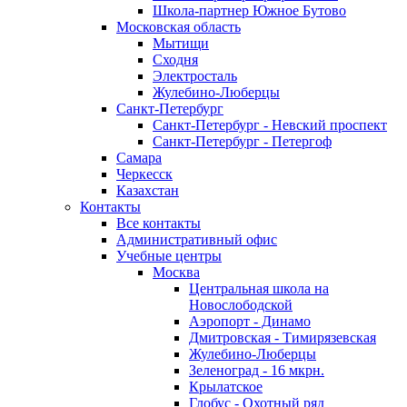
Школа-партнер Южное Бутово
Московская область
Мытищи
Сходня
Электросталь
Жулебино-Люберцы
Санкт-Петербург
Санкт-Петербург - Невский проспект
Санкт-Петербург - Петергоф
Самара
Черкесск
Казахстан
Контакты
Все контакты
Административный офис
Учебные центры
Москва
Центральная школа на
Новослободской
Аэропорт - Динамо
Дмитровская - Тимирязевская
Жулебино-Люберцы
Зеленоград - 16 мкрн.
Крылатское
Глобус - Охотный ряд