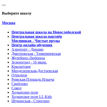
Выберите школу
Москва
Центральная школа на Новослободской
Центральная школа-партнёр
Мясницкая - Чистые пруды
Центр онлайн обучения
Аэропорт - Динамо
Дмитровская - Тимирязевская
Жулебино-Люберцы
Зеленоград - 16 мкрн.
Крылатское
Менделеевская-Достоевская
Отрадное
Римская-Площадь Ильича
Свиблово
Сокол
Ходынское поле
Ходынское поле LL Kids
Щукинская - Строгино