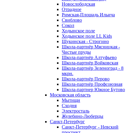
Новослободская
Отрадное
Римская-Площадь Ильича
Свиблово
Сокол
Ходынское поле
Ходынское поле LL Kids
Щукинская - Строгино
Школа-партнёр Мясницкая -
Чистые пруды
Школа-партнёр Алтуфьево
Школа-партнёр Войковская
Школа-партнёр Зеленоград - 8
мкрн.
Школа-партнёр Перово
Школа-партнёр Профсоюзная
Школа-партнер Южное Бутово
Московская область
Мытищи
Сходня
Электросталь
Жулебино-Люберцы
Санкт-Петербург
Санкт-Петербург - Невский
проспект