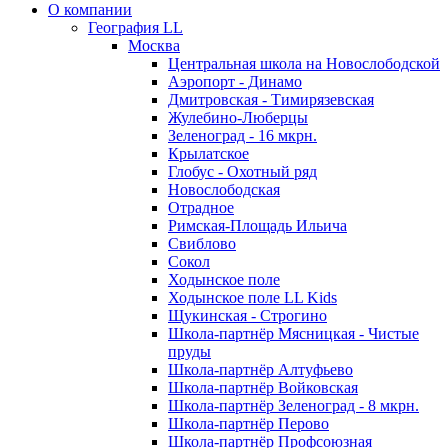
О компании
География LL
Москва
Центральная школа на Новослободской
Аэропорт - Динамо
Дмитровская - Тимирязевская
Жулебино-Люберцы
Зеленоград - 16 мкрн.
Крылатское
Глобус - Охотный ряд
Новослободская
Отрадное
Римская-Площадь Ильича
Свиблово
Сокол
Ходынское поле
Ходынское поле LL Kids
Щукинская - Строгино
Школа-партнёр Мясницкая - Чистые
пруды
Школа-партнёр Алтуфьево
Школа-партнёр Войковская
Школа-партнёр Зеленоград - 8 мкрн.
Школа-партнёр Перово
Школа-партнёр Профсоюзная