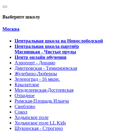
Выберите школу
Москва
Центральная школа на Новослободской
Центральная школа-партнёр
Мясницкая - Чистые пруды
Центр онлайн обучения
Аэропорт - Динамо
Дмитровская - Тимирязевская
Жулебино-Люберцы
Зеленоград - 16 мкрн.
Крылатское
Менделеевская-Достоевская
Отрадное
Римская-Площадь Ильича
Свиблово
Сокол
Ходынское поле
Ходынское поле LL Kids
Щукинская - Строгино