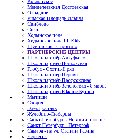
Крылатское
Менделеевская-Достоевская
Отрадное
Римская-Площадь Ильича
Свиблово
Сокол
Ходынское поле
Ходынское поле LL Kids
Щукинская - Строгино
ПАРТНЕРСКИЕ ЦЕНТРЫ
Школа-партнёр Алтуфьево
Школа-партнёр Войковская
Глобус - Охотный ряд
Школа-партнёр Перово
Школа-партнёр Профсоюзная
Школа-партнёр Зеленоград - 8 мкрн.
Школа-партнер Южное Бутово
Мытищи
Сходня
Электросталь
Жулебино-Люберцы
Санкт-Петербург - Невский проспект
Санкт-Петербург - Петергоф
Самара - на ул. Степана Разина
Черкесск