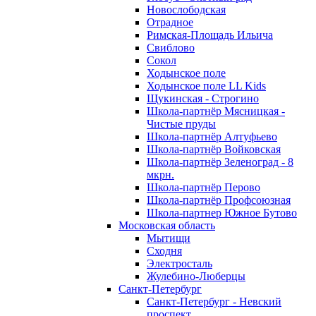
Новослободская
Отрадное
Римская-Площадь Ильича
Свиблово
Сокол
Ходынское поле
Ходынское поле LL Kids
Щукинская - Строгино
Школа-партнёр Мясницкая -
Чистые пруды
Школа-партнёр Алтуфьево
Школа-партнёр Войковская
Школа-партнёр Зеленоград - 8
мкрн.
Школа-партнёр Перово
Школа-партнёр Профсоюзная
Школа-партнер Южное Бутово
Московская область
Мытищи
Сходня
Электросталь
Жулебино-Люберцы
Санкт-Петербург
Санкт-Петербург - Невский
проспект