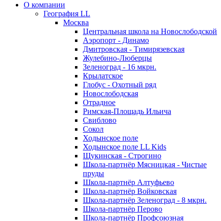
О компании
География LL
Москва
Центральная школа на Новослободской
Аэропорт - Динамо
Дмитровская - Тимирязевская
Жулебино-Люберцы
Зеленоград - 16 мкрн.
Крылатское
Глобус - Охотный ряд
Новослободская
Отрадное
Римская-Площадь Ильича
Свиблово
Сокол
Ходынское поле
Ходынское поле LL Kids
Щукинская - Строгино
Школа-партнёр Мясницкая - Чистые
пруды
Школа-партнёр Алтуфьево
Школа-партнёр Войковская
Школа-партнёр Зеленоград - 8 мкрн.
Школа-партнёр Перово
Школа-партнёр Профсоюзная