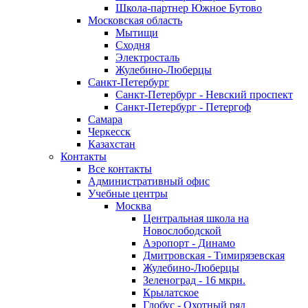
Школа-партнер Южное Бутово
Московская область
Мытищи
Сходня
Электросталь
Жулебино-Люберцы
Санкт-Петербург
Санкт-Петербург - Невский проспект
Санкт-Петербург - Петергоф
Самара
Черкесск
Казахстан
Контакты
Все контакты
Административный офис
Учебные центры
Москва
Центральная школа на
Новослободской
Аэропорт - Динамо
Дмитровская - Тимирязевская
Жулебино-Люберцы
Зеленоград - 16 мкрн.
Крылатское
Глобус - Охотный ряд