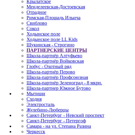
Крылатское
Менделеевская-Достоевская
Отрадное
Римская-Площадь Ильича
Свиблово
Сокол
Ходынское поле
Ходынское поле LL Kids
Щукинская - Строгино
ПАРТНЕРСКИЕ ЦЕНТРЫ
Школа-партнёр Алтуфьево
Школа-партнёр Войковская
Глобус - Охотный ряд
Школа-партнёр Перово
Школа-партнёр Профсоюзная
Школа-партнёр Зеленоград - 8 мкрн.
Школа-партнер Южное Бутово
Мытищи
Сходня
Электросталь
Жулебино-Люберцы
Санкт-Петербург - Невский проспект
Санкт-Петербург - Петергоф
Самара - на ул. Степана Разина
Черкесск