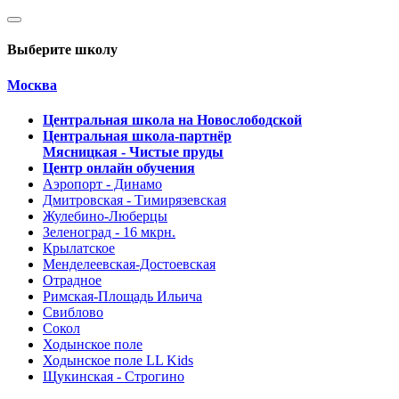
Выберите школу
Москва
Центральная школа на Новослободской
Центральная школа-партнёр
Мясницкая - Чистые пруды
Центр онлайн обучения
Аэропорт - Динамо
Дмитровская - Тимирязевская
Жулебино-Люберцы
Зеленоград - 16 мкрн.
Крылатское
Менделеевская-Достоевская
Отрадное
Римская-Площадь Ильича
Свиблово
Сокол
Ходынское поле
Ходынское поле LL Kids
Щукинская - Строгино