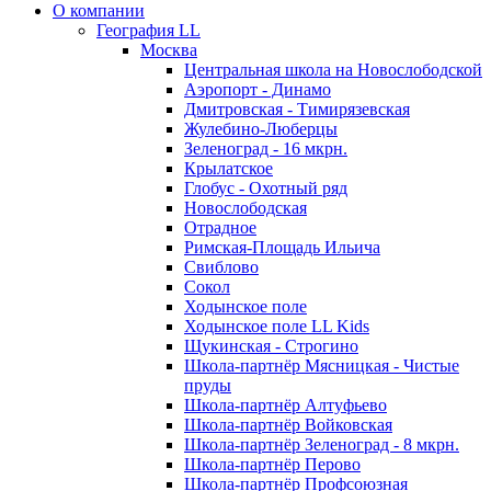
О компании
География LL
Москва
Центральная школа на Новослободской
Аэропорт - Динамо
Дмитровская - Тимирязевская
Жулебино-Люберцы
Зеленоград - 16 мкрн.
Крылатское
Глобус - Охотный ряд
Новослободская
Отрадное
Римская-Площадь Ильича
Свиблово
Сокол
Ходынское поле
Ходынское поле LL Kids
Щукинская - Строгино
Школа-партнёр Мясницкая - Чистые
пруды
Школа-партнёр Алтуфьево
Школа-партнёр Войковская
Школа-партнёр Зеленоград - 8 мкрн.
Школа-партнёр Перово
Школа-партнёр Профсоюзная