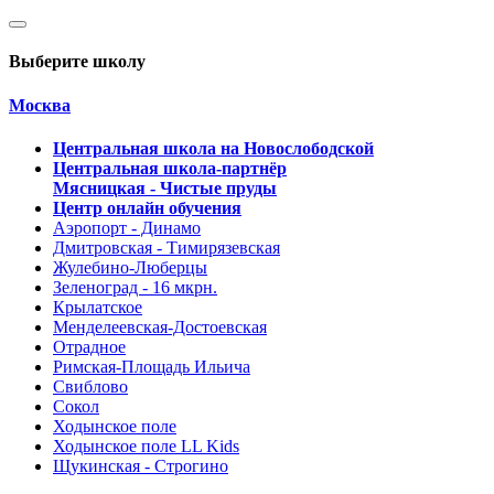
Выберите школу
Москва
Центральная школа на Новослободской
Центральная школа-партнёр
Мясницкая - Чистые пруды
Центр онлайн обучения
Аэропорт - Динамо
Дмитровская - Тимирязевская
Жулебино-Люберцы
Зеленоград - 16 мкрн.
Крылатское
Менделеевская-Достоевская
Отрадное
Римская-Площадь Ильича
Свиблово
Сокол
Ходынское поле
Ходынское поле LL Kids
Щукинская - Строгино