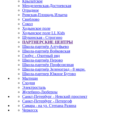
Крылатское
Менделеевская-Достоевская
Отрадное
Римская-Площадь Ильича
Свиблово
Сокол
Ходынское поле
Ходынское поле LL Kids
Щукинская - Строгино
ПАРТНЕРСКИЕ ЦЕНТРЫ
Школа-партнёр Алтуфьево
Школа-партнёр Войковская
Глобус - Охотный ряд
Школа-партнёр Перово
Школа-партнёр Профсоюзная
Школа-партнёр Зеленоград - 8 мкрн.
Школа-партнер Южное Бутово
Мытищи
Сходня
Электросталь
Жулебино-Люберцы
Санкт-Петербург - Невский проспект
Санкт-Петербург - Петергоф
Самара - на ул. Степана Разина
Черкесск