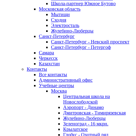
Школа-партнер Южное Бутово
Московская область
Мытищи
Сходня
Электросталь
Жулебино-Люберцы
Санкт-Петербург
Санкт-Петербург - Невский проспект
Санкт-Петербург - Петергоф
Самара
Черкесск
Казахстан
Контакты
Все контакты
Административный офис
Учебные центры
Москва
Центральная школа на
Новослободской
Аэропорт - Динамо
Дмитровская - Тимирязевская
Жулебино-Люберцы
Зеленоград - 16 мкрн.
Крылатское
Глобус - Охотный ряд