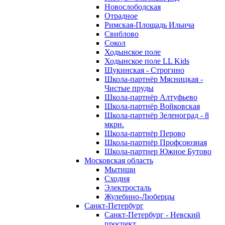
Новослободская
Отрадное
Римская-Площадь Ильича
Свиблово
Сокол
Ходынское поле
Ходынское поле LL Kids
Щукинская - Строгино
Школа-партнёр Мясницкая -
Чистые пруды
Школа-партнёр Алтуфьево
Школа-партнёр Войковская
Школа-партнёр Зеленоград - 8
мкрн.
Школа-партнёр Перово
Школа-партнёр Профсоюзная
Школа-партнер Южное Бутово
Московская область
Мытищи
Сходня
Электросталь
Жулебино-Люберцы
Санкт-Петербург
Санкт-Петербург - Невский
проспект