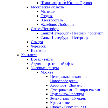
Школа-партнер Южное Бутово
Московская область
Мытищи
Сходня
Электросталь
Жулебино-Люберцы
Санкт-Петербург
Санкт-Петербург - Невский проспект
Санкт-Петербург - Петергоф
Самара
Черкесск
Казахстан
Контакты
Все контакты
Административный офис
Учебные центры
Москва
Центральная школа на
Новослободской
Аэропорт - Динамо
Дмитровская - Тимирязевская
Жулебино-Люберцы
Зеленоград - 16 мкрн.
Крылатское
Глобус - Охотный ряд