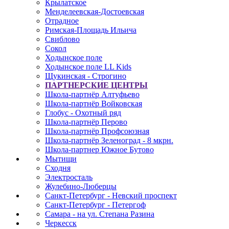
Крылатское
Менделеевская-Достоевская
Отрадное
Римская-Площадь Ильича
Свиблово
Сокол
Ходынское поле
Ходынское поле LL Kids
Щукинская - Строгино
ПАРТНЕРСКИЕ ЦЕНТРЫ
Школа-партнёр Алтуфьево
Школа-партнёр Войковская
Глобус - Охотный ряд
Школа-партнёр Перово
Школа-партнёр Профсоюзная
Школа-партнёр Зеленоград - 8 мкрн.
Школа-партнер Южное Бутово
Мытищи
Сходня
Электросталь
Жулебино-Люберцы
Санкт-Петербург - Невский проспект
Санкт-Петербург - Петергоф
Самара - на ул. Степана Разина
Черкесск