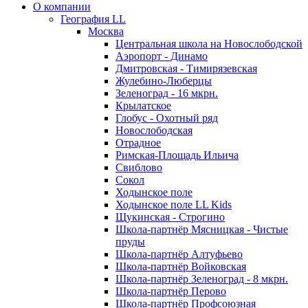
О компании
География LL
Москва
Центральная школа на Новослободской
Аэропорт - Динамо
Дмитровская - Тимирязевская
Жулебино-Люберцы
Зеленоград - 16 мкрн.
Крылатское
Глобус - Охотный ряд
Новослободская
Отрадное
Римская-Площадь Ильича
Свиблово
Сокол
Ходынское поле
Ходынское поле LL Kids
Щукинская - Строгино
Школа-партнёр Мясницкая - Чистые
пруды
Школа-партнёр Алтуфьево
Школа-партнёр Войковская
Школа-партнёр Зеленоград - 8 мкрн.
Школа-партнёр Перово
Школа-партнёр Профсоюзная