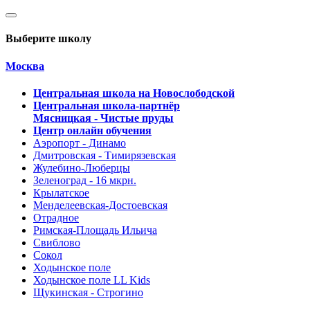
Выберите школу
Москва
Центральная школа на Новослободской
Центральная школа-партнёр
Мясницкая - Чистые пруды
Центр онлайн обучения
Аэропорт - Динамо
Дмитровская - Тимирязевская
Жулебино-Люберцы
Зеленоград - 16 мкрн.
Крылатское
Менделеевская-Достоевская
Отрадное
Римская-Площадь Ильича
Свиблово
Сокол
Ходынское поле
Ходынское поле LL Kids
Щукинская - Строгино