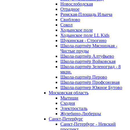
Новослободская
Отрадное
Римская-Площадь Ильича
Свиблово
Сокол
Ходынское поле
Ходынское поле LL Kids
Щукинская - Строгино
Школа-партнёр Мясницкая -
Чистые пруды
Школа-партнёр Алтуфьево
Школа-партнёр Войковская
Школа-партнёр Зеленоград - 8
мкрн.
Школа-партнёр Перово
Школа-партнёр Профсоюзная
Школа-партнер Южное Бутово
Московская область
Мытищи
Сходня
Электросталь
Жулебино-Люберцы
Санкт-Петербург
Санкт-Петербург - Невский
проспект