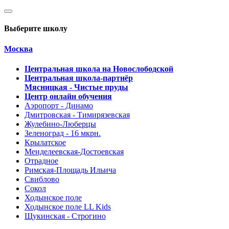
Выберите школу
Москва
Центральная школа на Новослободской
Центральная школа-партнёр
Мясницкая - Чистые пруды
Центр онлайн обучения
Аэропорт - Динамо
Дмитровская - Тимирязевская
Жулебино-Люберцы
Зеленоград - 16 мкрн.
Крылатское
Менделеевская-Достоевская
Отрадное
Римская-Площадь Ильича
Свиблово
Сокол
Ходынское поле
Ходынское поле LL Kids
Щукинская - Строгино