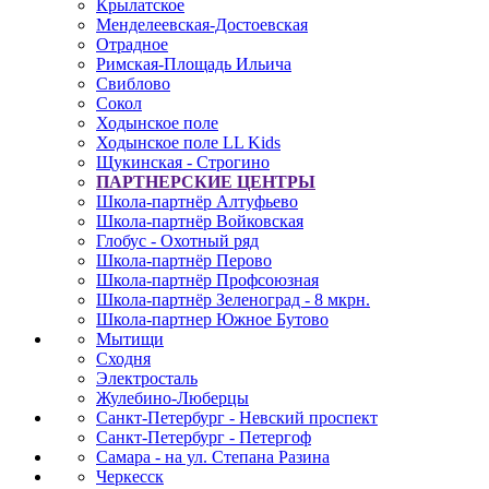
Крылатское
Менделеевская-Достоевская
Отрадное
Римская-Площадь Ильича
Свиблово
Сокол
Ходынское поле
Ходынское поле LL Kids
Щукинская - Строгино
ПАРТНЕРСКИЕ ЦЕНТРЫ
Школа-партнёр Алтуфьево
Школа-партнёр Войковская
Глобус - Охотный ряд
Школа-партнёр Перово
Школа-партнёр Профсоюзная
Школа-партнёр Зеленоград - 8 мкрн.
Школа-партнер Южное Бутово
Мытищи
Сходня
Электросталь
Жулебино-Люберцы
Санкт-Петербург - Невский проспект
Санкт-Петербург - Петергоф
Самара - на ул. Степана Разина
Черкесск