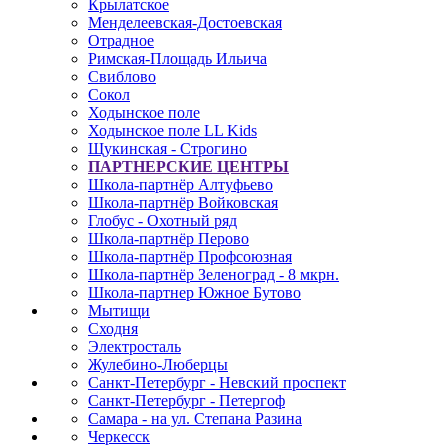
Крылатское
Менделеевская-Достоевская
Отрадное
Римская-Площадь Ильича
Свиблово
Сокол
Ходынское поле
Ходынское поле LL Kids
Щукинская - Строгино
ПАРТНЕРСКИЕ ЦЕНТРЫ
Школа-партнёр Алтуфьево
Школа-партнёр Войковская
Глобус - Охотный ряд
Школа-партнёр Перово
Школа-партнёр Профсоюзная
Школа-партнёр Зеленоград - 8 мкрн.
Школа-партнер Южное Бутово
Мытищи
Сходня
Электросталь
Жулебино-Люберцы
Санкт-Петербург - Невский проспект
Санкт-Петербург - Петергоф
Самара - на ул. Степана Разина
Черкесск