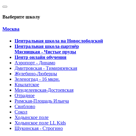
Выберите школу
Москва
Центральная школа на Новослободской
Центральная школа-партнёр
Мясницкая - Чистые пруды
Центр онлайн обучения
Аэропорт - Динамо
Дмитровская - Тимирязевская
Жулебино-Люберцы
Зеленоград - 16 мкрн.
Крылатское
Менделеевская-Достоевская
Отрадное
Римская-Площадь Ильича
Свиблово
Сокол
Ходынское поле
Ходынское поле LL Kids
Щукинская - Строгино