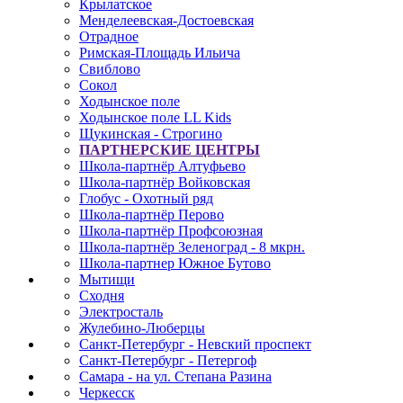
Крылатское
Менделеевская-Достоевская
Отрадное
Римская-Площадь Ильича
Свиблово
Сокол
Ходынское поле
Ходынское поле LL Kids
Щукинская - Строгино
ПАРТНЕРСКИЕ ЦЕНТРЫ
Школа-партнёр Алтуфьево
Школа-партнёр Войковская
Глобус - Охотный ряд
Школа-партнёр Перово
Школа-партнёр Профсоюзная
Школа-партнёр Зеленоград - 8 мкрн.
Школа-партнер Южное Бутово
Мытищи
Сходня
Электросталь
Жулебино-Люберцы
Санкт-Петербург - Невский проспект
Санкт-Петербург - Петергоф
Самара - на ул. Степана Разина
Черкесск