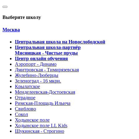
Выберите школу
Москва
Центральная школа на Новослободской
Центральная школа-партнёр
Мясницкая - Чистые пруды
Центр онлайн обучения
Аэропорт - Динамо
Дмитровская - Тимирязевская
Жулебино-Люберцы
Зеленоград - 16 мкрн.
Крылатское
Менделеевская-Достоевская
Отрадное
Римская-Площадь Ильича
Свиблово
Сокол
Ходынское поле
Ходынское поле LL Kids
Щукинская - Строгино