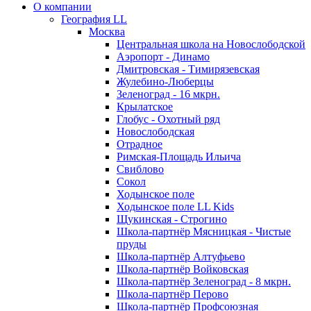
О компании
География LL
Москва
Центральная школа на Новослободской
Аэропорт - Динамо
Дмитровская - Тимирязевская
Жулебино-Люберцы
Зеленоград - 16 мкрн.
Крылатское
Глобус - Охотный ряд
Новослободская
Отрадное
Римская-Площадь Ильича
Свиблово
Сокол
Ходынское поле
Ходынское поле LL Kids
Щукинская - Строгино
Школа-партнёр Мясницкая - Чистые
пруды
Школа-партнёр Алтуфьево
Школа-партнёр Войковская
Школа-партнёр Зеленоград - 8 мкрн.
Школа-партнёр Перово
Школа-партнёр Профсоюзная