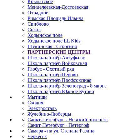
Крылатское
Менделеевская-Достоевская
Отрадное
Римская-Площадь Ильича
Свиблово
Сокол
Ходынское поле
Ходынское поле LL Kids
Щукинская - Строгино
ПАРТНЕРСКИЕ ЦЕНТРЫ
Школа-партнёр Алтуфьево
Школа-партнёр Войковская
Глобус - Охотный ряд
Школа-партнёр Перово
Школа-партнёр Профсоюзная
Школа-партнёр Зеленоград - 8 мкрн.
Школа-партнер Южное Бутово
Мытищи
Сходня
Электросталь
Жулебино-Люберцы
Санкт-Петербург - Невский проспект
Санкт-Петербург - Петергоф
Самара - на ул. Степана Разина
Черкесск