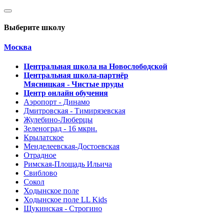
Выберите школу
Москва
Центральная школа на Новослободской
Центральная школа-партнёр
Мясницкая - Чистые пруды
Центр онлайн обучения
Аэропорт - Динамо
Дмитровская - Тимирязевская
Жулебино-Люберцы
Зеленоград - 16 мкрн.
Крылатское
Менделеевская-Достоевская
Отрадное
Римская-Площадь Ильича
Свиблово
Сокол
Ходынское поле
Ходынское поле LL Kids
Щукинская - Строгино