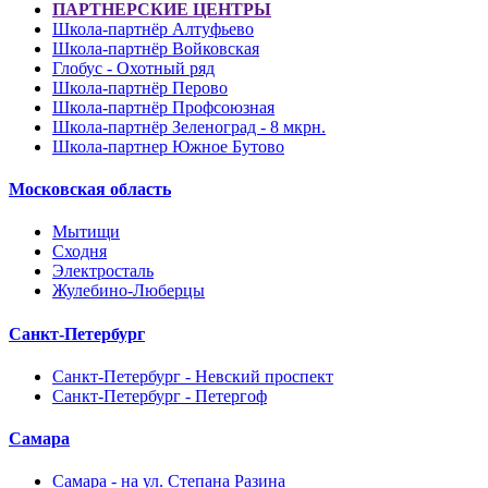
ПАРТНЕРСКИЕ ЦЕНТРЫ
Школа-партнёр Алтуфьево
Школа-партнёр Войковская
Глобус - Охотный ряд
Школа-партнёр Перово
Школа-партнёр Профсоюзная
Школа-партнёр Зеленоград - 8 мкрн.
Школа-партнер Южное Бутово
Московская область
Мытищи
Сходня
Электросталь
Жулебино-Люберцы
Санкт-Петербург
Санкт-Петербург - Невский проспект
Санкт-Петербург - Петергоф
Самара
Самара - на ул. Степана Разина