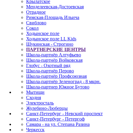
Крылатское
Менделеевская-Достоевская
Отрадное
Римская-Площадь Ильича
Свиблово
Сокол
Ходынское поле
Ходынское поле LL Kids
Щукинская - Строгино
ПАРТНЕРСКИЕ ЦЕНТРЫ
Школа-партнёр Алтуфьево
Школа-партнёр Войковская
Глобус - Охотный ряд
Школа-партнёр Перово
Школа-партнёр Профсоюзная
Школа-партнёр Зеленоград - 8 мкрн.
Школа-партнер Южное Бутово
Мытищи
Сходня
Электросталь
Жулебино-Люберцы
Санкт-Петербург - Невский проспект
Санкт-Петербург - Петергоф
Самара - на ул. Степана Разина
Черкесск