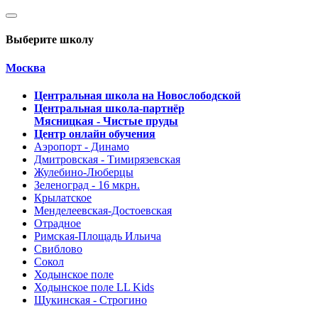
Выберите школу
Москва
Центральная школа на Новослободской
Центральная школа-партнёр
Мясницкая - Чистые пруды
Центр онлайн обучения
Аэропорт - Динамо
Дмитровская - Тимирязевская
Жулебино-Люберцы
Зеленоград - 16 мкрн.
Крылатское
Менделеевская-Достоевская
Отрадное
Римская-Площадь Ильича
Свиблово
Сокол
Ходынское поле
Ходынское поле LL Kids
Щукинская - Строгино