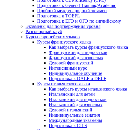
Подготовка к C2 Proficiency (CPE)
Подготовка к General Training/Academic
Пробный международный экзамен
Подготовка к TOEFL
Подготовка к ЕГЭ и ОГЭ по английскому
Экзамены для подтверждения уровня
Разговорный клуб
Курсы европейских языков
Курсы французского языка
Как выбрать курсы французского языка
Французский для подростков
Французский для взрослых
Деловой французский
Интенсивный курс
Индивидуальное обучение
Подготовка к DALF и DELF
Курсы итальянского языка
Как выбрать курсы итальянского языка
Итальянский для детей
Итальянский для подростков
Итальянский для взрослых
Деловой итальянский
Индивидуальные занятия
Международные экзамены
Подготовка к CILS