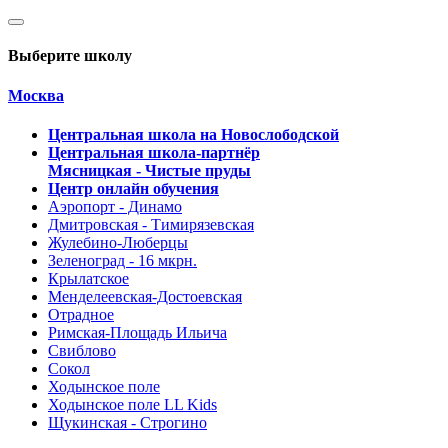
Выберите школу
Москва
Центральная школа на Новослободской
Центральная школа-партнёр
Мясницкая - Чистые пруды
Центр онлайн обучения
Аэропорт - Динамо
Дмитровская - Тимирязевская
Жулебино-Люберцы
Зеленоград - 16 мкрн.
Крылатское
Менделеевская-Достоевская
Отрадное
Римская-Площадь Ильича
Свиблово
Сокол
Ходынское поле
Ходынское поле LL Kids
Щукинская - Строгино