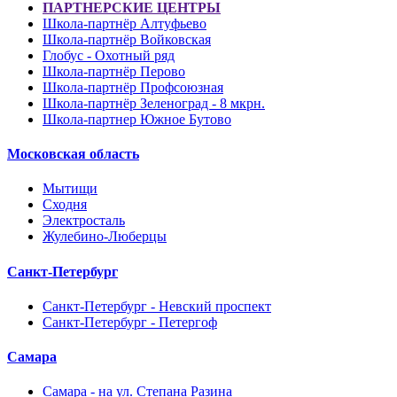
ПАРТНЕРСКИЕ ЦЕНТРЫ
Школа-партнёр Алтуфьево
Школа-партнёр Войковская
Глобус - Охотный ряд
Школа-партнёр Перово
Школа-партнёр Профсоюзная
Школа-партнёр Зеленоград - 8 мкрн.
Школа-партнер Южное Бутово
Московская область
Мытищи
Сходня
Электросталь
Жулебино-Люберцы
Санкт-Петербург
Санкт-Петербург - Невский проспект
Санкт-Петербург - Петергоф
Самара
Самара - на ул. Степана Разина