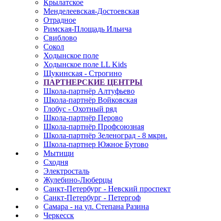
Крылатское
Менделеевская-Достоевская
Отрадное
Римская-Площадь Ильича
Свиблово
Сокол
Ходынское поле
Ходынское поле LL Kids
Щукинская - Строгино
ПАРТНЕРСКИЕ ЦЕНТРЫ
Школа-партнёр Алтуфьево
Школа-партнёр Войковская
Глобус - Охотный ряд
Школа-партнёр Перово
Школа-партнёр Профсоюзная
Школа-партнёр Зеленоград - 8 мкрн.
Школа-партнер Южное Бутово
Мытищи
Сходня
Электросталь
Жулебино-Люберцы
Санкт-Петербург - Невский проспект
Санкт-Петербург - Петергоф
Самара - на ул. Степана Разина
Черкесск