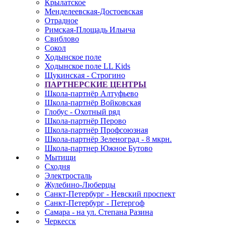
Крылатское
Менделеевская-Достоевская
Отрадное
Римская-Площадь Ильича
Свиблово
Сокол
Ходынское поле
Ходынское поле LL Kids
Щукинская - Строгино
ПАРТНЕРСКИЕ ЦЕНТРЫ
Школа-партнёр Алтуфьево
Школа-партнёр Войковская
Глобус - Охотный ряд
Школа-партнёр Перово
Школа-партнёр Профсоюзная
Школа-партнёр Зеленоград - 8 мкрн.
Школа-партнер Южное Бутово
Мытищи
Сходня
Электросталь
Жулебино-Люберцы
Санкт-Петербург - Невский проспект
Санкт-Петербург - Петергоф
Самара - на ул. Степана Разина
Черкесск