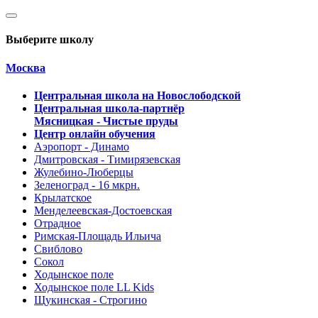
Выберите школу
Москва
Центральная школа на Новослободской
Центральная школа-партнёр
Мясницкая - Чистые пруды
Центр онлайн обучения
Аэропорт - Динамо
Дмитровская - Тимирязевская
Жулебино-Люберцы
Зеленоград - 16 мкрн.
Крылатское
Менделеевская-Достоевская
Отрадное
Римская-Площадь Ильича
Свиблово
Сокол
Ходынское поле
Ходынское поле LL Kids
Щукинская - Строгино