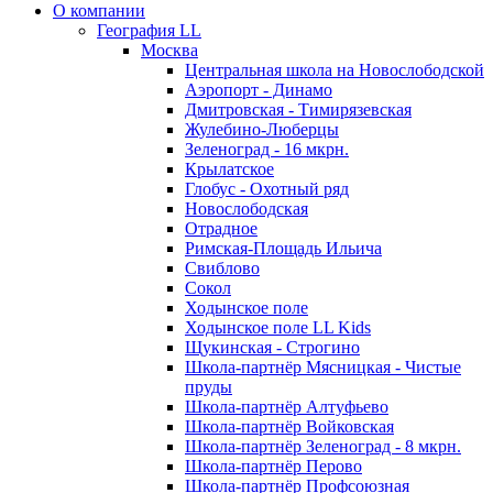
О компании
География LL
Москва
Центральная школа на Новослободской
Аэропорт - Динамо
Дмитровская - Тимирязевская
Жулебино-Люберцы
Зеленоград - 16 мкрн.
Крылатское
Глобус - Охотный ряд
Новослободская
Отрадное
Римская-Площадь Ильича
Свиблово
Сокол
Ходынское поле
Ходынское поле LL Kids
Щукинская - Строгино
Школа-партнёр Мясницкая - Чистые
пруды
Школа-партнёр Алтуфьево
Школа-партнёр Войковская
Школа-партнёр Зеленоград - 8 мкрн.
Школа-партнёр Перово
Школа-партнёр Профсоюзная