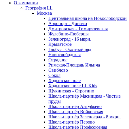
О компании
География LL
Москва
Центральная школа на Новослободской
Аэропорт - Динамо
Дмитровская - Тимирязевская
Жулебино-Люберцы
Зеленоград - 16 мкрн.
Крылатское
Глобус - Охотный ряд
Новослободская
Отрадное
Римская-Площадь Ильича
Свиблово
Сокол
Ходынское поле
Ходынское поле LL Kids
Щукинская - Строгино
Школа-партнёр Мясницкая - Чистые
пруды
Школа-партнёр Алтуфьево
Школа-партнёр Войковская
Школа-партнёр Зеленоград - 8 мкрн.
Школа-партнёр Перово
Школа-партнёр Профсоюзная