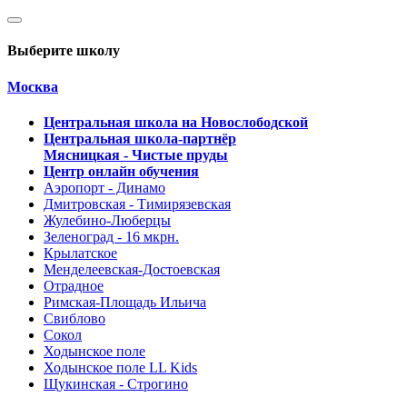
Выберите школу
Москва
Центральная школа на Новослободской
Центральная школа-партнёр
Мясницкая - Чистые пруды
Центр онлайн обучения
Аэропорт - Динамо
Дмитровская - Тимирязевская
Жулебино-Люберцы
Зеленоград - 16 мкрн.
Крылатское
Менделеевская-Достоевская
Отрадное
Римская-Площадь Ильича
Свиблово
Сокол
Ходынское поле
Ходынское поле LL Kids
Щукинская - Строгино