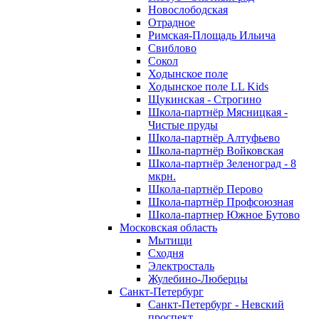
Новослободская
Отрадное
Римская-Площадь Ильича
Свиблово
Сокол
Ходынское поле
Ходынское поле LL Kids
Щукинская - Строгино
Школа-партнёр Мясницкая -
Чистые пруды
Школа-партнёр Алтуфьево
Школа-партнёр Войковская
Школа-партнёр Зеленоград - 8
мкрн.
Школа-партнёр Перово
Школа-партнёр Профсоюзная
Школа-партнер Южное Бутово
Московская область
Мытищи
Сходня
Электросталь
Жулебино-Люберцы
Санкт-Петербург
Санкт-Петербург - Невский
проспект