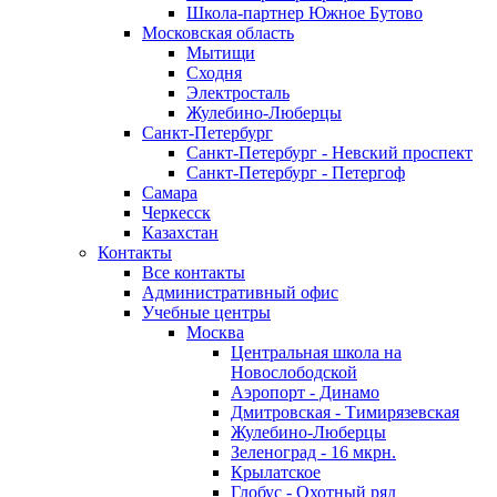
Школа-партнер Южное Бутово
Московская область
Мытищи
Сходня
Электросталь
Жулебино-Люберцы
Санкт-Петербург
Санкт-Петербург - Невский проспект
Санкт-Петербург - Петергоф
Самара
Черкесск
Казахстан
Контакты
Все контакты
Административный офис
Учебные центры
Москва
Центральная школа на
Новослободской
Аэропорт - Динамо
Дмитровская - Тимирязевская
Жулебино-Люберцы
Зеленоград - 16 мкрн.
Крылатское
Глобус - Охотный ряд