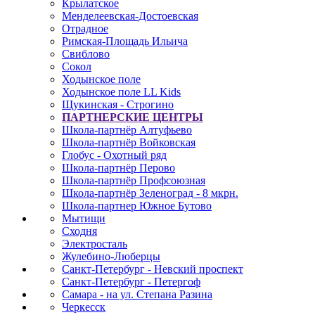
Крылатское
Менделеевская-Достоевская
Отрадное
Римская-Площадь Ильича
Свиблово
Сокол
Ходынское поле
Ходынское поле LL Kids
Щукинская - Строгино
ПАРТНЕРСКИЕ ЦЕНТРЫ
Школа-партнёр Алтуфьево
Школа-партнёр Войковская
Глобус - Охотный ряд
Школа-партнёр Перово
Школа-партнёр Профсоюзная
Школа-партнёр Зеленоград - 8 мкрн.
Школа-партнер Южное Бутово
Мытищи
Сходня
Электросталь
Жулебино-Люберцы
Санкт-Петербург - Невский проспект
Санкт-Петербург - Петергоф
Самара - на ул. Степана Разина
Черкесск