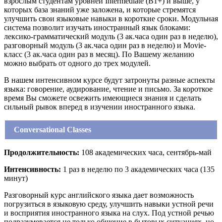
взрослым студентам уровней Intermediate (В1+) и выше, у
которых база знаний уже заложена, и которые стремятся
улучшить свои языковые навыки в короткие сроки. Модульная
система позволит изучать иностранный язык блоками:
лексико-грамматический модуль (3 ак.часа один раз в неделю),
разговорный модуль (3 ак.часа один раз в неделю) и Movie-
класс (3 ак.часа один раз в месяц). По Вашему желанию
можно выбрать от одного до трех модулей.
В нашем интенсивном курсе будут затронуты разные аспекты
языка: говорение, аудирование, чтение и письмо. За короткое
время Вы сможете освежить имеющиеся знания и сделать
сильный рывок вперед в изучении иностранного языка.
Conversational Classes
Продолжительность:
108 академических часа, сентябрь-май
Интенсивность:
1 раз в неделю по 3 академических часа (135
минут)
Разговорный курс английского языка дает возможность
погрузиться в языковую среду, улучшить навыки устной речи
и восприятия иностранного языка на слух. Под устной речью
подразумевается не только общение в бытовых ситуациях, но