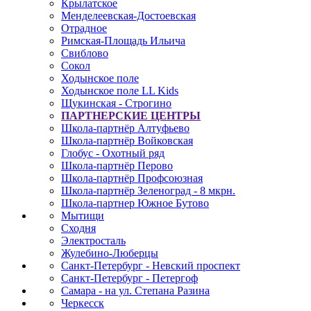
Крылатское
Менделеевская-Достоевская
Отрадное
Римская-Площадь Ильича
Свиблово
Сокол
Ходынское поле
Ходынское поле LL Kids
Щукинская - Строгино
ПАРТНЕРСКИЕ ЦЕНТРЫ
Школа-партнёр Алтуфьево
Школа-партнёр Войковская
Глобус - Охотный ряд
Школа-партнёр Перово
Школа-партнёр Профсоюзная
Школа-партнёр Зеленоград - 8 мкрн.
Школа-партнер Южное Бутово
Мытищи
Сходня
Электросталь
Жулебино-Люберцы
Санкт-Петербург - Невский проспект
Санкт-Петербург - Петергоф
Самара - на ул. Степана Разина
Черкесск