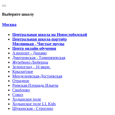
Выберите школу
Москва
Центральная школа на Новослободской
Центральная школа-партнёр
Мясницкая - Чистые пруды
Центр онлайн обучения
Аэропорт - Динамо
Дмитровская - Тимирязевская
Жулебино-Люберцы
Зеленоград - 16 мкрн.
Крылатское
Менделеевская-Достоевская
Отрадное
Римская-Площадь Ильича
Свиблово
Сокол
Ходынское поле
Ходынское поле LL Kids
Щукинская - Строгино