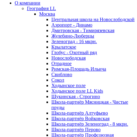
О компании
География LL
Москва
Центральная школа на Новослободской
Аэропорт - Динамо
Дмитровская - Тимирязевская
Жулебино-Люберцы
Зеленоград - 16 мкрн.
Крылатское
Глобус - Охотный ряд
Новослободская
Отрадное
Римская-Площадь Ильича
Свиблово
Сокол
Ходынское поле
Ходынское поле LL Kids
Щукинская - Строгино
Школа-партнёр Мясницкая - Чистые
пруды
Школа-партнёр Алтуфьево
Школа-партнёр Войковская
Школа-партнёр Зеленоград - 8 мкрн.
Школа-партнёр Перово
Школа-партнёр Профсоюзная