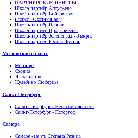
ПАРТНЕРСКИЕ ЦЕНТРЫ
Школа-партнёр Алтуфьево
Школа-партнёр Войковская
Глобус - Охотный ряд
Школа-партнёр Перово
Школа-партнёр Профсоюзная
Школа-партнёр Зеленоград - 8 мкрн.
Школа-партнер Южное Бутово
Московская область
Мытищи
Сходня
Электросталь
Жулебино-Люберцы
Санкт-Петербург
Санкт-Петербург - Невский проспект
Санкт-Петербург - Петергоф
Самара
Самара - на ул. Степана Разина