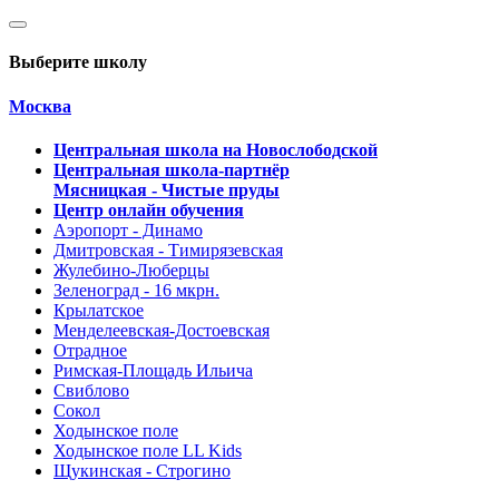
Выберите школу
Москва
Центральная школа на Новослободской
Центральная школа-партнёр
Мясницкая - Чистые пруды
Центр онлайн обучения
Аэропорт - Динамо
Дмитровская - Тимирязевская
Жулебино-Люберцы
Зеленоград - 16 мкрн.
Крылатское
Менделеевская-Достоевская
Отрадное
Римская-Площадь Ильича
Свиблово
Сокол
Ходынское поле
Ходынское поле LL Kids
Щукинская - Строгино