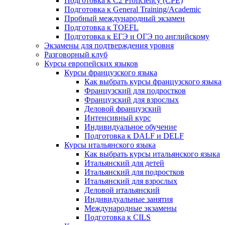
Подготовка к C2 Proficiency (CPE)
Подготовка к General Training/Academic
Пробный международный экзамен
Подготовка к TOEFL
Подготовка к ЕГЭ и ОГЭ по английскому
Экзамены для подтверждения уровня
Разговорный клуб
Курсы европейских языков
Курсы французского языка
Как выбрать курсы французского языка
Французский для подростков
Французский для взрослых
Деловой французский
Интенсивный курс
Индивидуальное обучение
Подготовка к DALF и DELF
Курсы итальянского языка
Как выбрать курсы итальянского языка
Итальянский для детей
Итальянский для подростков
Итальянский для взрослых
Деловой итальянский
Индивидуальные занятия
Международные экзамены
Подготовка к CILS