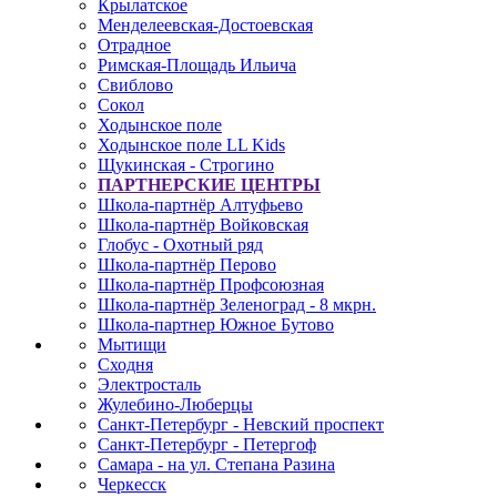
Крылатское
Менделеевская-Достоевская
Отрадное
Римская-Площадь Ильича
Свиблово
Сокол
Ходынское поле
Ходынское поле LL Kids
Щукинская - Строгино
ПАРТНЕРСКИЕ ЦЕНТРЫ
Школа-партнёр Алтуфьево
Школа-партнёр Войковская
Глобус - Охотный ряд
Школа-партнёр Перово
Школа-партнёр Профсоюзная
Школа-партнёр Зеленоград - 8 мкрн.
Школа-партнер Южное Бутово
Мытищи
Сходня
Электросталь
Жулебино-Люберцы
Санкт-Петербург - Невский проспект
Санкт-Петербург - Петергоф
Самара - на ул. Степана Разина
Черкесск