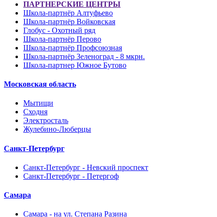
ПАРТНЕРСКИЕ ЦЕНТРЫ
Школа-партнёр Алтуфьево
Школа-партнёр Войковская
Глобус - Охотный ряд
Школа-партнёр Перово
Школа-партнёр Профсоюзная
Школа-партнёр Зеленоград - 8 мкрн.
Школа-партнер Южное Бутово
Московская область
Мытищи
Сходня
Электросталь
Жулебино-Люберцы
Санкт-Петербург
Санкт-Петербург - Невский проспект
Санкт-Петербург - Петергоф
Самара
Самара - на ул. Степана Разина