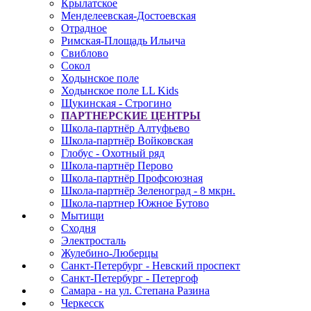
Крылатское
Менделеевская-Достоевская
Отрадное
Римская-Площадь Ильича
Свиблово
Сокол
Ходынское поле
Ходынское поле LL Kids
Щукинская - Строгино
ПАРТНЕРСКИЕ ЦЕНТРЫ
Школа-партнёр Алтуфьево
Школа-партнёр Войковская
Глобус - Охотный ряд
Школа-партнёр Перово
Школа-партнёр Профсоюзная
Школа-партнёр Зеленоград - 8 мкрн.
Школа-партнер Южное Бутово
Мытищи
Сходня
Электросталь
Жулебино-Люберцы
Санкт-Петербург - Невский проспект
Санкт-Петербург - Петергоф
Самара - на ул. Степана Разина
Черкесск