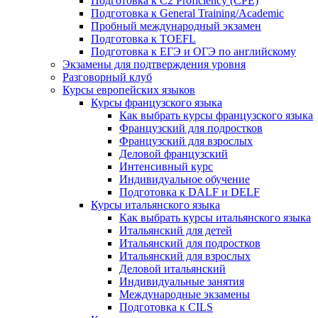
Подготовка к C2 Proficiency (CPE)
Подготовка к General Training/Academic
Пробный международный экзамен
Подготовка к TOEFL
Подготовка к ЕГЭ и ОГЭ по английскому
Экзамены для подтверждения уровня
Разговорный клуб
Курсы европейских языков
Курсы французского языка
Как выбрать курсы французского языка
Французский для подростков
Французский для взрослых
Деловой французский
Интенсивный курс
Индивидуальное обучение
Подготовка к DALF и DELF
Курсы итальянского языка
Как выбрать курсы итальянского языка
Итальянский для детей
Итальянский для подростков
Итальянский для взрослых
Деловой итальянский
Индивидуальные занятия
Международные экзамены
Подготовка к CILS