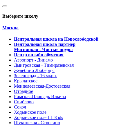
Выберите школу
Москва
Центральная школа на Новослободской
Центральная школа-партнёр
Мясницкая - Чистые пруды
Центр онлайн обучения
Аэропорт - Динамо
Дмитровская - Тимирязевская
Жулебино-Люберцы
Зеленоград - 16 мкрн.
Крылатское
Менделеевская-Достоевская
Отрадное
Римская-Площадь Ильича
Свиблово
Сокол
Ходынское поле
Ходынское поле LL Kids
Щукинская - Строгино