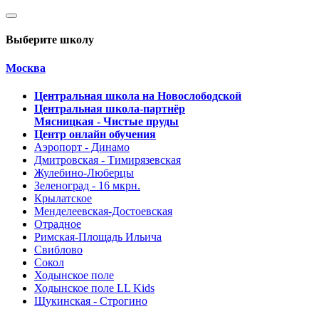
Выберите школу
Москва
Центральная школа на Новослободской
Центральная школа-партнёр
Мясницкая - Чистые пруды
Центр онлайн обучения
Аэропорт - Динамо
Дмитровская - Тимирязевская
Жулебино-Люберцы
Зеленоград - 16 мкрн.
Крылатское
Менделеевская-Достоевская
Отрадное
Римская-Площадь Ильича
Свиблово
Сокол
Ходынское поле
Ходынское поле LL Kids
Щукинская - Строгино