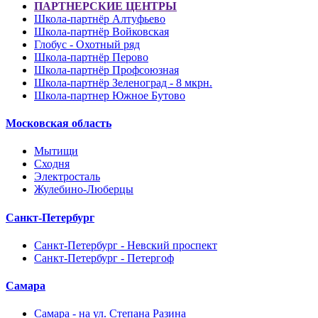
ПАРТНЕРСКИЕ ЦЕНТРЫ
Школа-партнёр Алтуфьево
Школа-партнёр Войковская
Глобус - Охотный ряд
Школа-партнёр Перово
Школа-партнёр Профсоюзная
Школа-партнёр Зеленоград - 8 мкрн.
Школа-партнер Южное Бутово
Московская область
Мытищи
Сходня
Электросталь
Жулебино-Люберцы
Санкт-Петербург
Санкт-Петербург - Невский проспект
Санкт-Петербург - Петергоф
Самара
Самара - на ул. Степана Разина