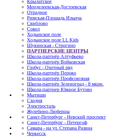
Крылатское
Менделеевская-Достоевская
Отрадное
Римская-Площадь Ильича
Свиблово
Сокол
Ходынское поле
Ходынское поле LL Kids
Щукинская - Строгино
ПАРТНЕРСКИЕ ЦЕНТРЫ
Школа-партнёр Алтуфьево
Школа-партнёр Войковская
Глобус - Охотный ряд
Школа-партнёр Перово
Школа-партнёр Профсоюзная
Школа-партнёр Зеленоград - 8 мкрн.
Школа-партнер Южное Бутово
Мытищи
Сходня
Электросталь
Жулебино-Люберцы
Санкт-Петербург - Невский проспект
Санкт-Петербург - Петергоф
Самара - на ул. Степана Разина
Черкесск