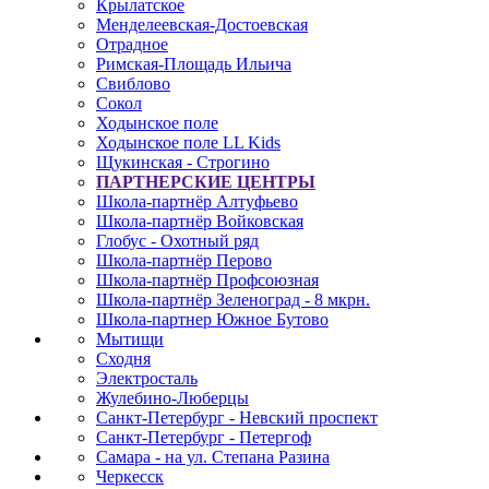
Крылатское
Менделеевская-Достоевская
Отрадное
Римская-Площадь Ильича
Свиблово
Сокол
Ходынское поле
Ходынское поле LL Kids
Щукинская - Строгино
ПАРТНЕРСКИЕ ЦЕНТРЫ
Школа-партнёр Алтуфьево
Школа-партнёр Войковская
Глобус - Охотный ряд
Школа-партнёр Перово
Школа-партнёр Профсоюзная
Школа-партнёр Зеленоград - 8 мкрн.
Школа-партнер Южное Бутово
Мытищи
Сходня
Электросталь
Жулебино-Люберцы
Санкт-Петербург - Невский проспект
Санкт-Петербург - Петергоф
Самара - на ул. Степана Разина
Черкесск