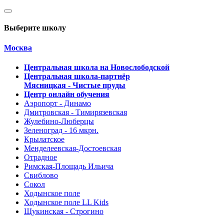
Выберите школу
Москва
Центральная школа на Новослободской
Центральная школа-партнёр
Мясницкая - Чистые пруды
Центр онлайн обучения
Аэропорт - Динамо
Дмитровская - Тимирязевская
Жулебино-Люберцы
Зеленоград - 16 мкрн.
Крылатское
Менделеевская-Достоевская
Отрадное
Римская-Площадь Ильича
Свиблово
Сокол
Ходынское поле
Ходынское поле LL Kids
Щукинская - Строгино