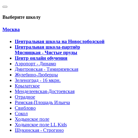
Выберите школу
Москва
Центральная школа на Новослободской
Центральная школа-партнёр
Мясницкая - Чистые пруды
Центр онлайн обучения
Аэропорт - Динамо
Дмитровская - Тимирязевская
Жулебино-Люберцы
Зеленоград - 16 мкрн.
Крылатское
Менделеевская-Достоевская
Отрадное
Римская-Площадь Ильича
Свиблово
Сокол
Ходынское поле
Ходынское поле LL Kids
Щукинская - Строгино