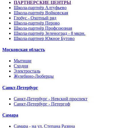
ПАРТНЕРСКИЕ ЦЕНТРЫ
Школа-партнёр Алтуфьево
Школа-партнёр Войковская
Глобус - Охотный ряд
Школа-партнёр Перово
Школа-партнёр Профсоюзная
Школа-партнёр Зеленоград - 8 мкрн.
Школа-партнер Южное Бутово
Московская область
Мытищи
Сходня
Электросталь
Жулебино-Люберцы
Санкт-Петербург
Санкт-Петербург - Невский проспект
Санкт-Петербург - Петергоф
Самара
Самара - на ул. Степана Разина