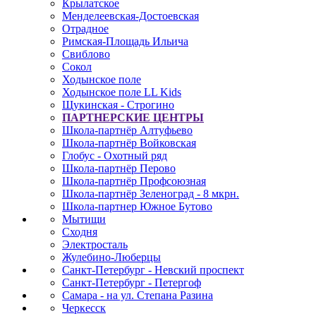
Крылатское
Менделеевская-Достоевская
Отрадное
Римская-Площадь Ильича
Свиблово
Сокол
Ходынское поле
Ходынское поле LL Kids
Щукинская - Строгино
ПАРТНЕРСКИЕ ЦЕНТРЫ
Школа-партнёр Алтуфьево
Школа-партнёр Войковская
Глобус - Охотный ряд
Школа-партнёр Перово
Школа-партнёр Профсоюзная
Школа-партнёр Зеленоград - 8 мкрн.
Школа-партнер Южное Бутово
Мытищи
Сходня
Электросталь
Жулебино-Люберцы
Санкт-Петербург - Невский проспект
Санкт-Петербург - Петергоф
Самара - на ул. Степана Разина
Черкесск