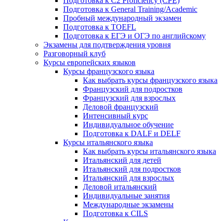
Подготовка к C2 Proficiency (CPE)
Подготовка к General Training/Academic
Пробный международный экзамен
Подготовка к TOEFL
Подготовка к ЕГЭ и ОГЭ по английскому
Экзамены для подтверждения уровня
Разговорный клуб
Курсы европейских языков
Курсы французского языка
Как выбрать курсы французского языка
Французский для подростков
Французский для взрослых
Деловой французский
Интенсивный курс
Индивидуальное обучение
Подготовка к DALF и DELF
Курсы итальянского языка
Как выбрать курсы итальянского языка
Итальянский для детей
Итальянский для подростков
Итальянский для взрослых
Деловой итальянский
Индивидуальные занятия
Международные экзамены
Подготовка к CILS