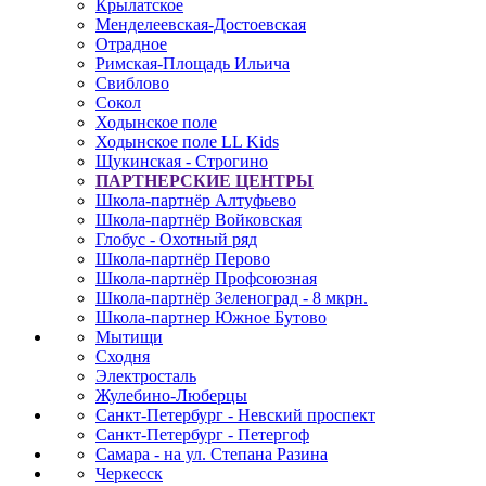
Крылатское
Менделеевская-Достоевская
Отрадное
Римская-Площадь Ильича
Свиблово
Сокол
Ходынское поле
Ходынское поле LL Kids
Щукинская - Строгино
ПАРТНЕРСКИЕ ЦЕНТРЫ
Школа-партнёр Алтуфьево
Школа-партнёр Войковская
Глобус - Охотный ряд
Школа-партнёр Перово
Школа-партнёр Профсоюзная
Школа-партнёр Зеленоград - 8 мкрн.
Школа-партнер Южное Бутово
Мытищи
Сходня
Электросталь
Жулебино-Люберцы
Санкт-Петербург - Невский проспект
Санкт-Петербург - Петергоф
Самара - на ул. Степана Разина
Черкесск