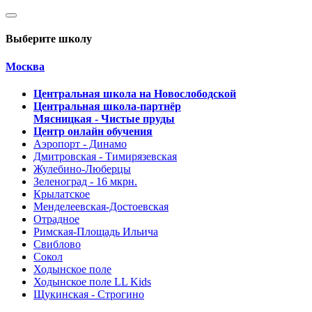
Выберите школу
Москва
Центральная школа на Новослободской
Центральная школа-партнёр
Мясницкая - Чистые пруды
Центр онлайн обучения
Аэропорт - Динамо
Дмитровская - Тимирязевская
Жулебино-Люберцы
Зеленоград - 16 мкрн.
Крылатское
Менделеевская-Достоевская
Отрадное
Римская-Площадь Ильича
Свиблово
Сокол
Ходынское поле
Ходынское поле LL Kids
Щукинская - Строгино