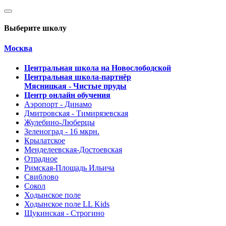
Выберите школу
Москва
Центральная школа на Новослободской
Центральная школа-партнёр
Мясницкая - Чистые пруды
Центр онлайн обучения
Аэропорт - Динамо
Дмитровская - Тимирязевская
Жулебино-Люберцы
Зеленоград - 16 мкрн.
Крылатское
Менделеевская-Достоевская
Отрадное
Римская-Площадь Ильича
Свиблово
Сокол
Ходынское поле
Ходынское поле LL Kids
Щукинская - Строгино