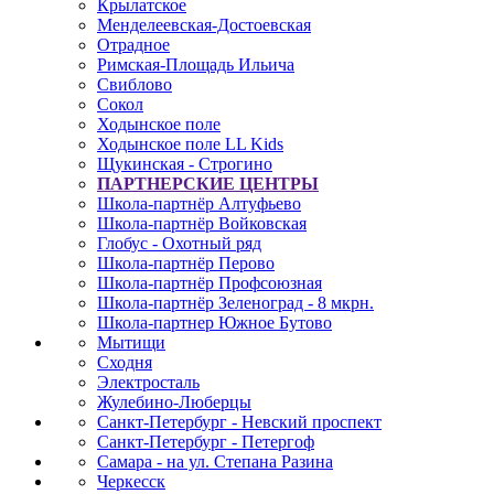
Крылатское
Менделеевская-Достоевская
Отрадное
Римская-Площадь Ильича
Свиблово
Сокол
Ходынское поле
Ходынское поле LL Kids
Щукинская - Строгино
ПАРТНЕРСКИЕ ЦЕНТРЫ
Школа-партнёр Алтуфьево
Школа-партнёр Войковская
Глобус - Охотный ряд
Школа-партнёр Перово
Школа-партнёр Профсоюзная
Школа-партнёр Зеленоград - 8 мкрн.
Школа-партнер Южное Бутово
Мытищи
Сходня
Электросталь
Жулебино-Люберцы
Санкт-Петербург - Невский проспект
Санкт-Петербург - Петергоф
Самара - на ул. Степана Разина
Черкесск