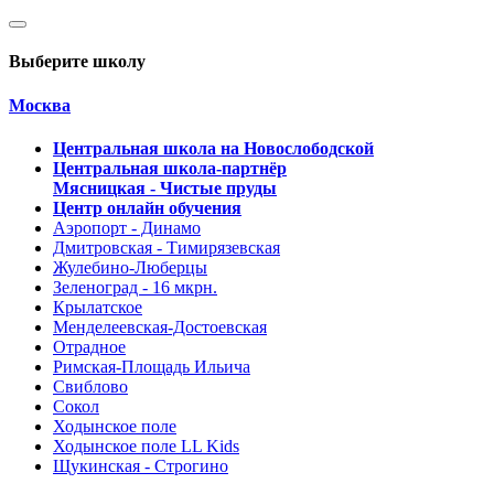
Выберите школу
Москва
Центральная школа на Новослободской
Центральная школа-партнёр
Мясницкая - Чистые пруды
Центр онлайн обучения
Аэропорт - Динамо
Дмитровская - Тимирязевская
Жулебино-Люберцы
Зеленоград - 16 мкрн.
Крылатское
Менделеевская-Достоевская
Отрадное
Римская-Площадь Ильича
Свиблово
Сокол
Ходынское поле
Ходынское поле LL Kids
Щукинская - Строгино