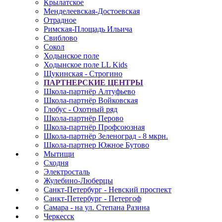
Крылатское
Менделеевская-Достоевская
Отрадное
Римская-Площадь Ильича
Свиблово
Сокол
Ходынское поле
Ходынское поле LL Kids
Щукинская - Строгино
ПАРТНЕРСКИЕ ЦЕНТРЫ
Школа-партнёр Алтуфьево
Школа-партнёр Войковская
Глобус - Охотный ряд
Школа-партнёр Перово
Школа-партнёр Профсоюзная
Школа-партнёр Зеленоград - 8 мкрн.
Школа-партнер Южное Бутово
Мытищи
Сходня
Электросталь
Жулебино-Люберцы
Санкт-Петербург - Невский проспект
Санкт-Петербург - Петергоф
Самара - на ул. Степана Разина
Черкесск