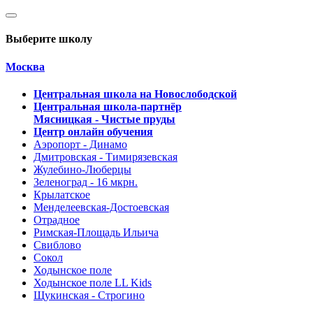
Выберите школу
Москва
Центральная школа на Новослободской
Центральная школа-партнёр
Мясницкая - Чистые пруды
Центр онлайн обучения
Аэропорт - Динамо
Дмитровская - Тимирязевская
Жулебино-Люберцы
Зеленоград - 16 мкрн.
Крылатское
Менделеевская-Достоевская
Отрадное
Римская-Площадь Ильича
Свиблово
Сокол
Ходынское поле
Ходынское поле LL Kids
Щукинская - Строгино