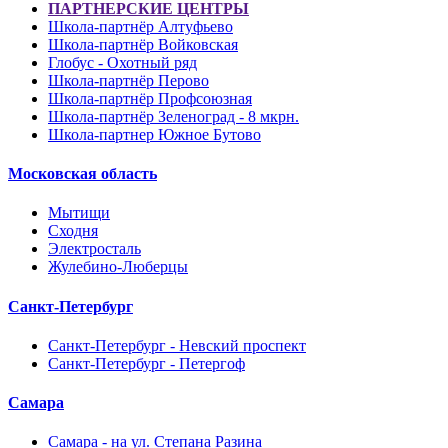
ПАРТНЕРСКИЕ ЦЕНТРЫ
Школа-партнёр Алтуфьево
Школа-партнёр Войковская
Глобус - Охотный ряд
Школа-партнёр Перово
Школа-партнёр Профсоюзная
Школа-партнёр Зеленоград - 8 мкрн.
Школа-партнер Южное Бутово
Московская область
Мытищи
Сходня
Электросталь
Жулебино-Люберцы
Санкт-Петербург
Санкт-Петербург - Невский проспект
Санкт-Петербург - Петергоф
Самара
Самара - на ул. Степана Разина