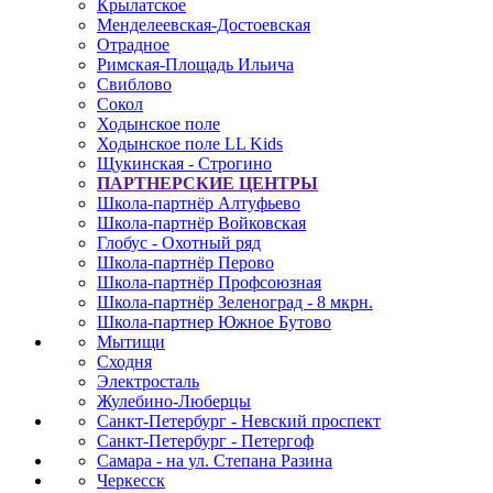
Крылатское
Менделеевская-Достоевская
Отрадное
Римская-Площадь Ильича
Свиблово
Сокол
Ходынское поле
Ходынское поле LL Kids
Щукинская - Строгино
ПАРТНЕРСКИЕ ЦЕНТРЫ
Школа-партнёр Алтуфьево
Школа-партнёр Войковская
Глобус - Охотный ряд
Школа-партнёр Перово
Школа-партнёр Профсоюзная
Школа-партнёр Зеленоград - 8 мкрн.
Школа-партнер Южное Бутово
Мытищи
Сходня
Электросталь
Жулебино-Люберцы
Санкт-Петербург - Невский проспект
Санкт-Петербург - Петергоф
Самара - на ул. Степана Разина
Черкесск