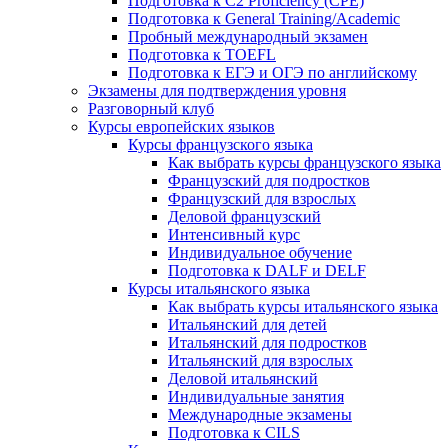
Подготовка к C2 Proficiency (CPE)
Подготовка к General Training/Academic
Пробный международный экзамен
Подготовка к TOEFL
Подготовка к ЕГЭ и ОГЭ по английскому
Экзамены для подтверждения уровня
Разговорный клуб
Курсы европейских языков
Курсы французского языка
Как выбрать курсы французского языка
Французский для подростков
Французский для взрослых
Деловой французский
Интенсивный курс
Индивидуальное обучение
Подготовка к DALF и DELF
Курсы итальянского языка
Как выбрать курсы итальянского языка
Итальянский для детей
Итальянский для подростков
Итальянский для взрослых
Деловой итальянский
Индивидуальные занятия
Международные экзамены
Подготовка к CILS