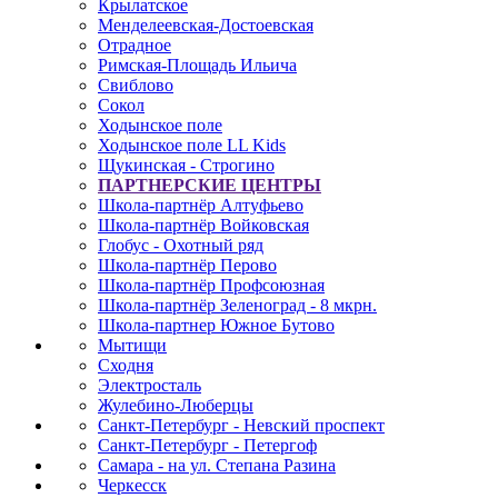
Крылатское
Менделеевская-Достоевская
Отрадное
Римская-Площадь Ильича
Свиблово
Сокол
Ходынское поле
Ходынское поле LL Kids
Щукинская - Строгино
ПАРТНЕРСКИЕ ЦЕНТРЫ
Школа-партнёр Алтуфьево
Школа-партнёр Войковская
Глобус - Охотный ряд
Школа-партнёр Перово
Школа-партнёр Профсоюзная
Школа-партнёр Зеленоград - 8 мкрн.
Школа-партнер Южное Бутово
Мытищи
Сходня
Электросталь
Жулебино-Люберцы
Санкт-Петербург - Невский проспект
Санкт-Петербург - Петергоф
Самара - на ул. Степана Разина
Черкесск