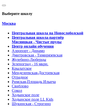
Выберите школу
Москва
Центральная школа на Новослободской
Центральная школа-партнёр
Мясницкая - Чистые пруды
Центр онлайн обучения
Аэропорт - Динамо
Дмитровская - Тимирязевская
Жулебино-Люберцы
Зеленоград - 16 мкрн.
Крылатское
Менделеевская-Достоевская
Отрадное
Римская-Площадь Ильича
Свиблово
Сокол
Ходынское поле
Ходынское поле LL Kids
Щукинская - Строгино