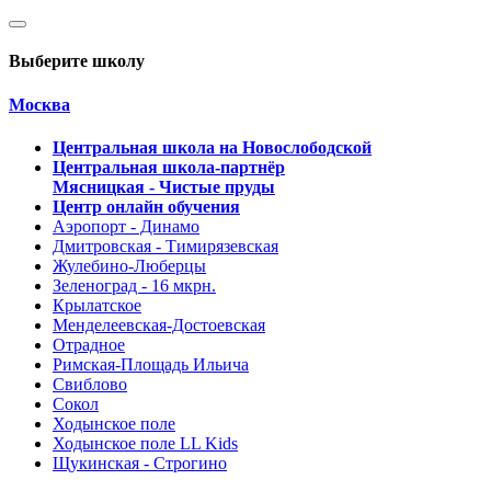
Выберите школу
Москва
Центральная школа на Новослободской
Центральная школа-партнёр
Мясницкая - Чистые пруды
Центр онлайн обучения
Аэропорт - Динамо
Дмитровская - Тимирязевская
Жулебино-Люберцы
Зеленоград - 16 мкрн.
Крылатское
Менделеевская-Достоевская
Отрадное
Римская-Площадь Ильича
Свиблово
Сокол
Ходынское поле
Ходынское поле LL Kids
Щукинская - Строгино