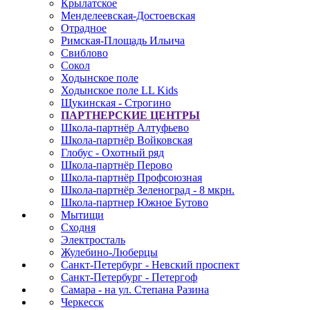
Крылатское
Менделеевская-Достоевская
Отрадное
Римская-Площадь Ильича
Свиблово
Сокол
Ходынское поле
Ходынское поле LL Kids
Щукинская - Строгино
ПАРТНЕРСКИЕ ЦЕНТРЫ
Школа-партнёр Алтуфьево
Школа-партнёр Войковская
Глобус - Охотный ряд
Школа-партнёр Перово
Школа-партнёр Профсоюзная
Школа-партнёр Зеленоград - 8 мкрн.
Школа-партнер Южное Бутово
Мытищи
Сходня
Электросталь
Жулебино-Люберцы
Санкт-Петербург - Невский проспект
Санкт-Петербург - Петергоф
Самара - на ул. Степана Разина
Черкесск