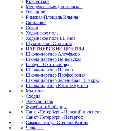
Крылатское
Менделеевская-Достоевская
Отрадное
Римская-Площадь Ильича
Свиблово
Сокол
Ходынское поле
Ходынское поле LL Kids
Щукинская - Строгино
ПАРТНЕРСКИЕ ЦЕНТРЫ
Школа-партнёр Алтуфьево
Школа-партнёр Войковская
Глобус - Охотный ряд
Школа-партнёр Перово
Школа-партнёр Профсоюзная
Школа-партнёр Зеленоград - 8 мкрн.
Школа-партнер Южное Бутово
Мытищи
Сходня
Электросталь
Жулебино-Люберцы
Санкт-Петербург - Невский проспект
Санкт-Петербург - Петергоф
Самара - на ул. Степана Разина
Черкесск