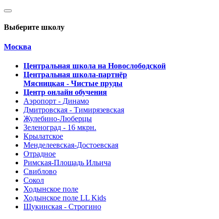
Выберите школу
Москва
Центральная школа на Новослободской
Центральная школа-партнёр
Мясницкая - Чистые пруды
Центр онлайн обучения
Аэропорт - Динамо
Дмитровская - Тимирязевская
Жулебино-Люберцы
Зеленоград - 16 мкрн.
Крылатское
Менделеевская-Достоевская
Отрадное
Римская-Площадь Ильича
Свиблово
Сокол
Ходынское поле
Ходынское поле LL Kids
Щукинская - Строгино