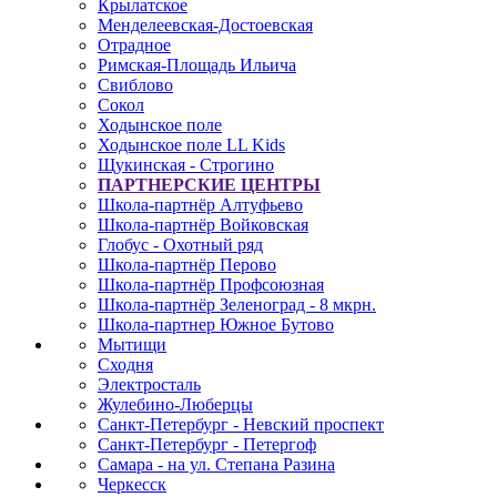
Крылатское
Менделеевская-Достоевская
Отрадное
Римская-Площадь Ильича
Свиблово
Сокол
Ходынское поле
Ходынское поле LL Kids
Щукинская - Строгино
ПАРТНЕРСКИЕ ЦЕНТРЫ
Школа-партнёр Алтуфьево
Школа-партнёр Войковская
Глобус - Охотный ряд
Школа-партнёр Перово
Школа-партнёр Профсоюзная
Школа-партнёр Зеленоград - 8 мкрн.
Школа-партнер Южное Бутово
Мытищи
Сходня
Электросталь
Жулебино-Люберцы
Санкт-Петербург - Невский проспект
Санкт-Петербург - Петергоф
Самара - на ул. Степана Разина
Черкесск