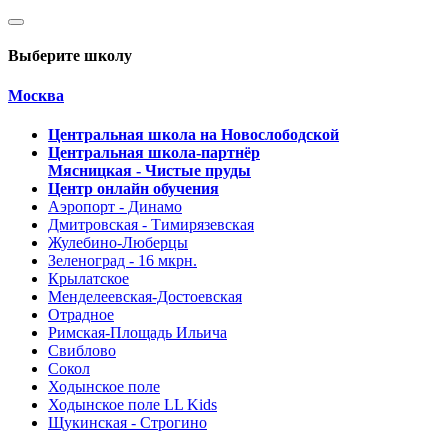
Выберите школу
Москва
Центральная школа на Новослободской
Центральная школа-партнёр
Мясницкая - Чистые пруды
Центр онлайн обучения
Аэропорт - Динамо
Дмитровская - Тимирязевская
Жулебино-Люберцы
Зеленоград - 16 мкрн.
Крылатское
Менделеевская-Достоевская
Отрадное
Римская-Площадь Ильича
Свиблово
Сокол
Ходынское поле
Ходынское поле LL Kids
Щукинская - Строгино