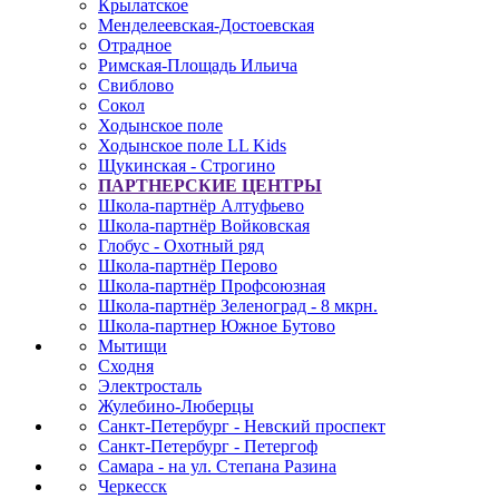
Крылатское
Менделеевская-Достоевская
Отрадное
Римская-Площадь Ильича
Свиблово
Сокол
Ходынское поле
Ходынское поле LL Kids
Щукинская - Строгино
ПАРТНЕРСКИЕ ЦЕНТРЫ
Школа-партнёр Алтуфьево
Школа-партнёр Войковская
Глобус - Охотный ряд
Школа-партнёр Перово
Школа-партнёр Профсоюзная
Школа-партнёр Зеленоград - 8 мкрн.
Школа-партнер Южное Бутово
Мытищи
Сходня
Электросталь
Жулебино-Люберцы
Санкт-Петербург - Невский проспект
Санкт-Петербург - Петергоф
Самара - на ул. Степана Разина
Черкесск