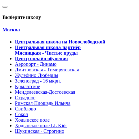
Выберите школу
Москва
Центральная школа на Новослободской
Центральная школа-партнёр
Мясницкая - Чистые пруды
Центр онлайн обучения
Аэропорт - Динамо
Дмитровская - Тимирязевская
Жулебино-Люберцы
Зеленоград - 16 мкрн.
Крылатское
Менделеевская-Достоевская
Отрадное
Римская-Площадь Ильича
Свиблово
Сокол
Ходынское поле
Ходынское поле LL Kids
Щукинская - Строгино