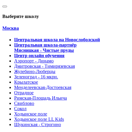
Выберите школу
Москва
Центральная школа на Новослободской
Центральная школа-партнёр
Мясницкая - Чистые пруды
Центр онлайн обучения
Аэропорт - Динамо
Дмитровская - Тимирязевская
Жулебино-Люберцы
Зеленоград - 16 мкрн.
Крылатское
Менделеевская-Достоевская
Отрадное
Римская-Площадь Ильича
Свиблово
Сокол
Ходынское поле
Ходынское поле LL Kids
Щукинская - Строгино