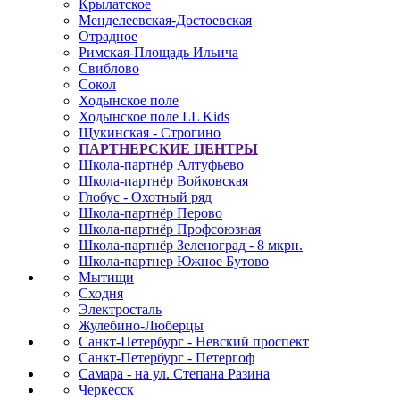
Крылатское
Менделеевская-Достоевская
Отрадное
Римская-Площадь Ильича
Свиблово
Сокол
Ходынское поле
Ходынское поле LL Kids
Щукинская - Строгино
ПАРТНЕРСКИЕ ЦЕНТРЫ
Школа-партнёр Алтуфьево
Школа-партнёр Войковская
Глобус - Охотный ряд
Школа-партнёр Перово
Школа-партнёр Профсоюзная
Школа-партнёр Зеленоград - 8 мкрн.
Школа-партнер Южное Бутово
Мытищи
Сходня
Электросталь
Жулебино-Люберцы
Санкт-Петербург - Невский проспект
Санкт-Петербург - Петергоф
Самара - на ул. Степана Разина
Черкесск