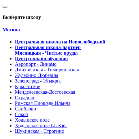
Выберите школу
Москва
Центральная школа на Новослободской
Центральная школа-партнёр
Мясницкая - Чистые пруды
Центр онлайн обучения
Аэропорт - Динамо
Дмитровская - Тимирязевская
Жулебино-Люберцы
Зеленоград - 16 мкрн.
Крылатское
Менделеевская-Достоевская
Отрадное
Римская-Площадь Ильича
Свиблово
Сокол
Ходынское поле
Ходынское поле LL Kids
Щукинская - Строгино