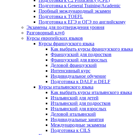
Подготовка к C2 Proficiency (CPE)
Подготовка к General Training/Academic
Пробный международный экзамен
Подготовка к TOEFL
Подготовка к ЕГЭ и ОГЭ по английскому
Экзамены для подтверждения уровня
Разговорный клуб
Курсы европейских языков
Курсы французского языка
Как выбрать курсы французского языка
Французский для подростков
Французский для взрослых
Деловой французский
Интенсивный курс
Индивидуальное обучение
Подготовка к DALF и DELF
Курсы итальянского языка
Как выбрать курсы итальянского языка
Итальянский для детей
Итальянский для подростков
Итальянский для взрослых
Деловой итальянский
Индивидуальные занятия
Международные экзамены
Подготовка к CILS