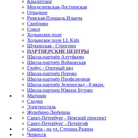
Крылатское
Менделеевская-Достоевская
Отрадное
Римская-Площадь Ильича
Свиблово
Сокол
Ходынское поле
Ходынское поле LL Kids
Щукинская - Строгино
ПАРТНЕРСКИЕ ЦЕНТРЫ
Школа-партнёр Алтуфьево
Школа-партнёр Войковская
Глобус - Охотный ряд
Школа-партнёр Перово
Школа-партнёр Профсоюзная
Школа-партнёр Зеленоград - 8 мкрн.
Школа-партнер Южное Бутово
Мытищи
Сходня
Электросталь
Жулебино-Люберцы
Санкт-Петербург - Невский проспект
Санкт-Петербург - Петергоф
Самара - на ул. Степана Разина
Черкесск