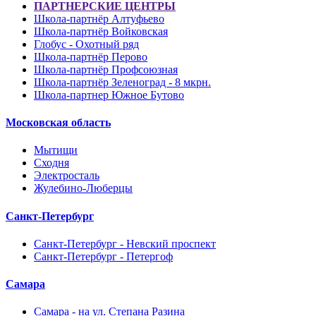
ПАРТНЕРСКИЕ ЦЕНТРЫ
Школа-партнёр Алтуфьево
Школа-партнёр Войковская
Глобус - Охотный ряд
Школа-партнёр Перово
Школа-партнёр Профсоюзная
Школа-партнёр Зеленоград - 8 мкрн.
Школа-партнер Южное Бутово
Московская область
Мытищи
Сходня
Электросталь
Жулебино-Люберцы
Санкт-Петербург
Санкт-Петербург - Невский проспект
Санкт-Петербург - Петергоф
Самара
Самара - на ул. Степана Разина