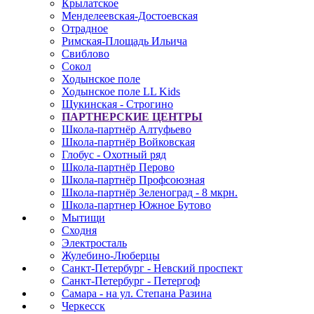
Крылатское
Менделеевская-Достоевская
Отрадное
Римская-Площадь Ильича
Свиблово
Сокол
Ходынское поле
Ходынское поле LL Kids
Щукинская - Строгино
ПАРТНЕРСКИЕ ЦЕНТРЫ
Школа-партнёр Алтуфьево
Школа-партнёр Войковская
Глобус - Охотный ряд
Школа-партнёр Перово
Школа-партнёр Профсоюзная
Школа-партнёр Зеленоград - 8 мкрн.
Школа-партнер Южное Бутово
Мытищи
Сходня
Электросталь
Жулебино-Люберцы
Санкт-Петербург - Невский проспект
Санкт-Петербург - Петергоф
Самара - на ул. Степана Разина
Черкесск