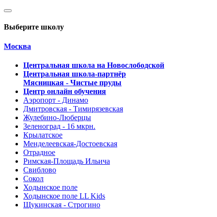
Выберите школу
Москва
Центральная школа на Новослободской
Центральная школа-партнёр
Мясницкая - Чистые пруды
Центр онлайн обучения
Аэропорт - Динамо
Дмитровская - Тимирязевская
Жулебино-Люберцы
Зеленоград - 16 мкрн.
Крылатское
Менделеевская-Достоевская
Отрадное
Римская-Площадь Ильича
Свиблово
Сокол
Ходынское поле
Ходынское поле LL Kids
Щукинская - Строгино