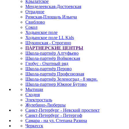
Крылатское
Менделеевская-Достоевская
Отрадное
Римская-Площадь Ильича
Свиблово
Сокол
Ходынское поле
Ходынское поле LL Kids
Щукинская - Строгино
ПАРТНЕРСКИЕ ЦЕНТРЫ
Школа-партнёр Алтуфьево
Школа-партнёр Войковская
Глобус - Охотный ряд
Школа-партнёр Перово
Школа-партнёр Профсоюзная
Школа-партнёр Зеленоград - 8 мкрн.
Школа-партнер Южное Бутово
Мытищи
Сходня
Электросталь
Жулебино-Люберцы
Санкт-Петербург - Невский проспект
Санкт-Петербург - Петергоф
Самара - на ул. Степана Разина
Черкесск