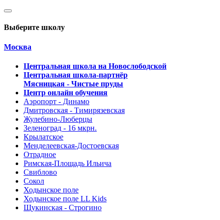
Выберите школу
Москва
Центральная школа на Новослободской
Центральная школа-партнёр
Мясницкая - Чистые пруды
Центр онлайн обучения
Аэропорт - Динамо
Дмитровская - Тимирязевская
Жулебино-Люберцы
Зеленоград - 16 мкрн.
Крылатское
Менделеевская-Достоевская
Отрадное
Римская-Площадь Ильича
Свиблово
Сокол
Ходынское поле
Ходынское поле LL Kids
Щукинская - Строгино