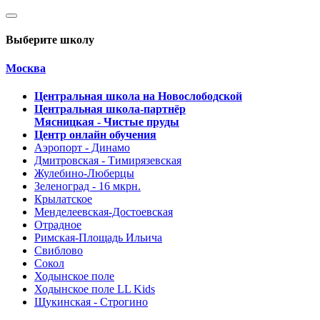
Выберите школу
Москва
Центральная школа на Новослободской
Центральная школа-партнёр
Мясницкая - Чистые пруды
Центр онлайн обучения
Аэропорт - Динамо
Дмитровская - Тимирязевская
Жулебино-Люберцы
Зеленоград - 16 мкрн.
Крылатское
Менделеевская-Достоевская
Отрадное
Римская-Площадь Ильича
Свиблово
Сокол
Ходынское поле
Ходынское поле LL Kids
Щукинская - Строгино