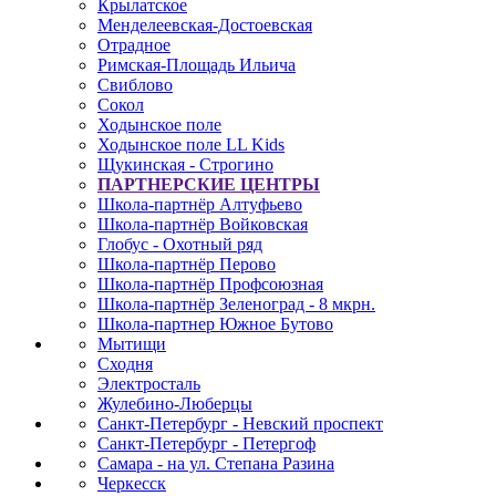
Крылатское
Менделеевская-Достоевская
Отрадное
Римская-Площадь Ильича
Свиблово
Сокол
Ходынское поле
Ходынское поле LL Kids
Щукинская - Строгино
ПАРТНЕРСКИЕ ЦЕНТРЫ
Школа-партнёр Алтуфьево
Школа-партнёр Войковская
Глобус - Охотный ряд
Школа-партнёр Перово
Школа-партнёр Профсоюзная
Школа-партнёр Зеленоград - 8 мкрн.
Школа-партнер Южное Бутово
Мытищи
Сходня
Электросталь
Жулебино-Люберцы
Санкт-Петербург - Невский проспект
Санкт-Петербург - Петергоф
Самара - на ул. Степана Разина
Черкесск