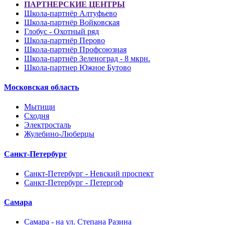
ПАРТНЕРСКИЕ ЦЕНТРЫ
Школа-партнёр Алтуфьево
Школа-партнёр Войковская
Глобус - Охотный ряд
Школа-партнёр Перово
Школа-партнёр Профсоюзная
Школа-партнёр Зеленоград - 8 мкрн.
Школа-партнер Южное Бутово
Московская область
Мытищи
Сходня
Электросталь
Жулебино-Люберцы
Санкт-Петербург
Санкт-Петербург - Невский проспект
Санкт-Петербург - Петергоф
Самара
Самара - на ул. Степана Разина