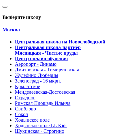
Выберите школу
Москва
Центральная школа на Новослободской
Центральная школа-партнёр
Мясницкая - Чистые пруды
Центр онлайн обучения
Аэропорт - Динамо
Дмитровская - Тимирязевская
Жулебино-Люберцы
Зеленоград - 16 мкрн.
Крылатское
Менделеевская-Достоевская
Отрадное
Римская-Площадь Ильича
Свиблово
Сокол
Ходынское поле
Ходынское поле LL Kids
Щукинская - Строгино