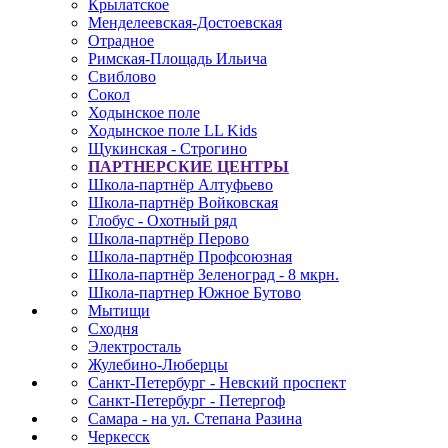
Крылатское
Менделеевская-Достоевская
Отрадное
Римская-Площадь Ильича
Свиблово
Сокол
Ходынское поле
Ходынское поле LL Kids
Щукинская - Строгино
ПАРТНЕРСКИЕ ЦЕНТРЫ
Школа-партнёр Алтуфьево
Школа-партнёр Войковская
Глобус - Охотный ряд
Школа-партнёр Перово
Школа-партнёр Профсоюзная
Школа-партнёр Зеленоград - 8 мкрн.
Школа-партнер Южное Бутово
Мытищи
Сходня
Электросталь
Жулебино-Люберцы
Санкт-Петербург - Невский проспект
Санкт-Петербург - Петергоф
Самара - на ул. Степана Разина
Черкесск