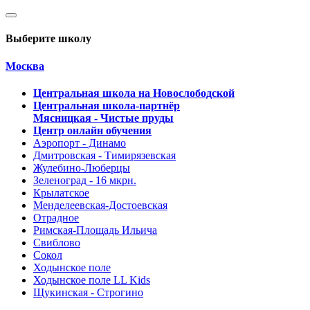
Выберите школу
Москва
Центральная школа на Новослободской
Центральная школа-партнёр
Мясницкая - Чистые пруды
Центр онлайн обучения
Аэропорт - Динамо
Дмитровская - Тимирязевская
Жулебино-Люберцы
Зеленоград - 16 мкрн.
Крылатское
Менделеевская-Достоевская
Отрадное
Римская-Площадь Ильича
Свиблово
Сокол
Ходынское поле
Ходынское поле LL Kids
Щукинская - Строгино