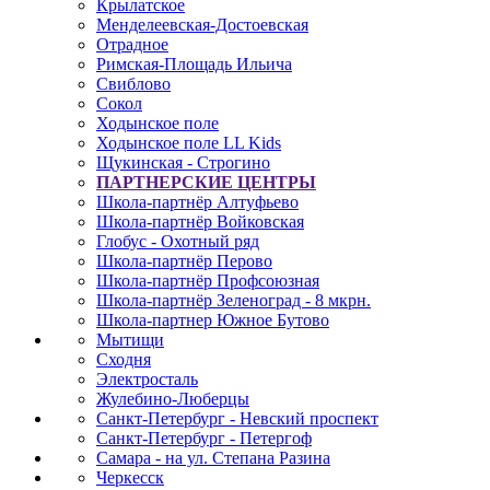
Крылатское
Менделеевская-Достоевская
Отрадное
Римская-Площадь Ильича
Свиблово
Сокол
Ходынское поле
Ходынское поле LL Kids
Щукинская - Строгино
ПАРТНЕРСКИЕ ЦЕНТРЫ
Школа-партнёр Алтуфьево
Школа-партнёр Войковская
Глобус - Охотный ряд
Школа-партнёр Перово
Школа-партнёр Профсоюзная
Школа-партнёр Зеленоград - 8 мкрн.
Школа-партнер Южное Бутово
Мытищи
Сходня
Электросталь
Жулебино-Люберцы
Санкт-Петербург - Невский проспект
Санкт-Петербург - Петергоф
Самара - на ул. Степана Разина
Черкесск