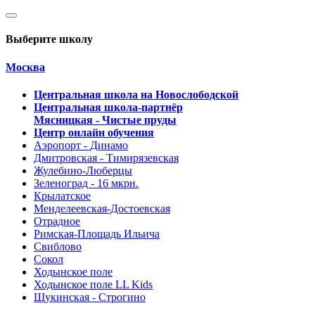
Выберите школу
Москва
Центральная школа на Новослободской
Центральная школа-партнёр
Мясницкая - Чистые пруды
Центр онлайн обучения
Аэропорт - Динамо
Дмитровская - Тимирязевская
Жулебино-Люберцы
Зеленоград - 16 мкрн.
Крылатское
Менделеевская-Достоевская
Отрадное
Римская-Площадь Ильича
Свиблово
Сокол
Ходынское поле
Ходынское поле LL Kids
Щукинская - Строгино