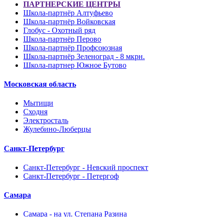
ПАРТНЕРСКИЕ ЦЕНТРЫ
Школа-партнёр Алтуфьево
Школа-партнёр Войковская
Глобус - Охотный ряд
Школа-партнёр Перово
Школа-партнёр Профсоюзная
Школа-партнёр Зеленоград - 8 мкрн.
Школа-партнер Южное Бутово
Московская область
Мытищи
Сходня
Электросталь
Жулебино-Люберцы
Санкт-Петербург
Санкт-Петербург - Невский проспект
Санкт-Петербург - Петергоф
Самара
Самара - на ул. Степана Разина