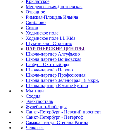
Крылатское
Менделеевская-Достоевская
Отрадное
Римская-Площадь Ильича
Свиблово
Сокол
Ходынское поле
Ходынское поле LL Kids
Щукинская - Строгино
ПАРТНЕРСКИЕ ЦЕНТРЫ
Школа-партнёр Алтуфьево
Школа-партнёр Войковская
Глобус - Охотный ряд
Школа-партнёр Перово
Школа-партнёр Профсоюзная
Школа-партнёр Зеленоград - 8 мкрн.
Школа-партнер Южное Бутово
Мытищи
Сходня
Электросталь
Жулебино-Люберцы
Санкт-Петербург - Невский проспект
Санкт-Петербург - Петергоф
Самара - на ул. Степана Разина
Черкесск