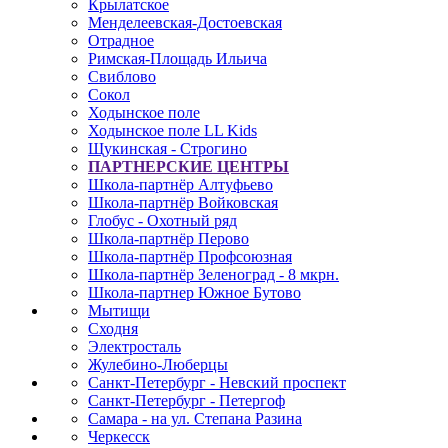
Крылатское
Менделеевская-Достоевская
Отрадное
Римская-Площадь Ильича
Свиблово
Сокол
Ходынское поле
Ходынское поле LL Kids
Щукинская - Строгино
ПАРТНЕРСКИЕ ЦЕНТРЫ
Школа-партнёр Алтуфьево
Школа-партнёр Войковская
Глобус - Охотный ряд
Школа-партнёр Перово
Школа-партнёр Профсоюзная
Школа-партнёр Зеленоград - 8 мкрн.
Школа-партнер Южное Бутово
Мытищи
Сходня
Электросталь
Жулебино-Люберцы
Санкт-Петербург - Невский проспект
Санкт-Петербург - Петергоф
Самара - на ул. Степана Разина
Черкесск