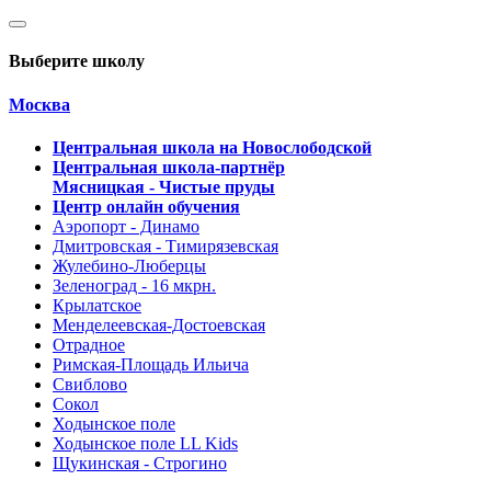
Выберите школу
Москва
Центральная школа на Новослободской
Центральная школа-партнёр
Мясницкая - Чистые пруды
Центр онлайн обучения
Аэропорт - Динамо
Дмитровская - Тимирязевская
Жулебино-Люберцы
Зеленоград - 16 мкрн.
Крылатское
Менделеевская-Достоевская
Отрадное
Римская-Площадь Ильича
Свиблово
Сокол
Ходынское поле
Ходынское поле LL Kids
Щукинская - Строгино