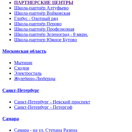
ПАРТНЕРСКИЕ ЦЕНТРЫ
Школа-партнёр Алтуфьево
Школа-партнёр Войковская
Глобус - Охотный ряд
Школа-партнёр Перово
Школа-партнёр Профсоюзная
Школа-партнёр Зеленоград - 8 мкрн.
Школа-партнер Южное Бутово
Московская область
Мытищи
Сходня
Электросталь
Жулебино-Люберцы
Санкт-Петербург
Санкт-Петербург - Невский проспект
Санкт-Петербург - Петергоф
Самара
Самара - на ул. Степана Разина