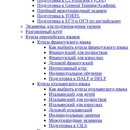
Подготовка к C2 Proficiency (CPE)
Подготовка к General Training/Academic
Пробный международный экзамен
Подготовка к TOEFL
Подготовка к ЕГЭ и ОГЭ по английскому
Экзамены для подтверждения уровня
Разговорный клуб
Курсы европейских языков
Курсы французского языка
Как выбрать курсы французского языка
Французский для подростков
Французский для взрослых
Деловой французский
Интенсивный курс
Индивидуальное обучение
Подготовка к DALF и DELF
Курсы итальянского языка
Как выбрать курсы итальянского языка
Итальянский для детей
Итальянский для подростков
Итальянский для взрослых
Деловой итальянский
Индивидуальные занятия
Международные экзамены
Подготовка к CILS